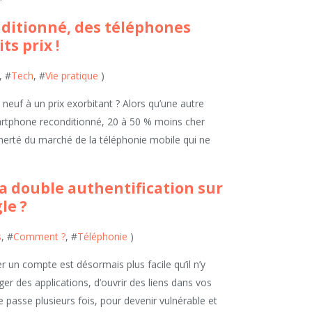
ditionné, des téléphones
s prix !
, #
Tech
, #
Vie pratique
)
neuf à un prix exorbitant ? Alors qu’une autre
martphone reconditionné, 20 à 50 % moins cher
cherté du marché de la téléphonie mobile qui ne
a double authentification sur
le ?
s
, #
Comment ?
, #
Téléphonie
)
r un compte est désormais plus facile qu’il n’y
rger des applications, d’ouvrir des liens dans vos
e passe plusieurs fois, pour devenir vulnérable et