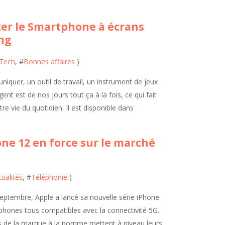
ter le Smartphone à écrans
ng
Tech
, #
Bonnes affaires
)
iquer, un outil de travail, un instrument de jeux
igent est de nos jours tout ça à la fois, ce qui fait
re vie du quotidien. Il est disponible dans
one 12 en force sur le marché
tualités
, #
Téléphonie
)
eptembre, Apple a lancé sa nouvelle série iPhone
ones tous compatibles avec la connectivité 5G.
s de la marque à la pomme mettent à niveau leurs