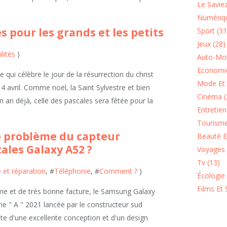
Le Saviez
Numériqu
s pour les grands et les petits
Sport (31
Jeux (28)
lités
)
Auto-Mot
Economie
 qui célèbre le jour de la résurrection du christ
Mode Et 
4 avril. Comme noël, la Saint Sylvestre et bien
Cinéma (
un an déjà, celle des pascales sera fêtée pour la
Entretie
Tourisme
e problème du capteur
Beauté Et
ales Galaxy A52 ?
Voyages 
Tv (13)
et réparation
, #
Téléphonie
, #
Comment ?
)
Écologie
Films Et 
e et de très bonne facture, le Samsung Galaxy
rie " A " 2021 lancée par le constructeur sud
ite d'une excellente conception et d'un design