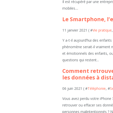
Il est récupéré par une entrepr
mobiles....
Le Smartphone, l’e
11 janvier 2021 ( #
Vie pratique
Y a-t-il aujourd’hui des enfant
phénomène serait-il vraiment 
et émotionnels des enfants, ou 
questions qui restent...
Comment retrouver
les données à dist
06 juin 2021 ( #
Téléphonie
, #
S
Vous avez perdu votre iPhone 
retrouver ou effacer ses donné
personnes malintentionnés ? N