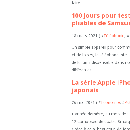
faire...
100 jours pour tes
pliables de Samsu
18 mars 2021 ( #
Téléphonie
, #
Un simple appareil pour commun
et de loisirs, le téléphone intell
de lui un indispensable dans not
différentes...
La série Apple iPh
japonais
26 mai 2021 ( #
Economie
, #
Ac
L'année dernière, au mois de S
12 composée de quatre Smartph
Grâce à cela, beaucoup de fan