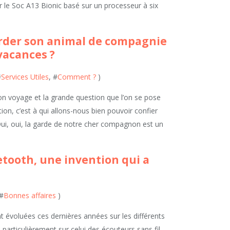
r le Soc A13 Bionic basé sur un processeur à six
rder son animal de compagnie
vacances ?
#
Services Utiles
, #
Comment ?
)
n voyage et la grande question que l’on se pose
ion, c’est à qui allons-nous bien pouvoir confier
ui, oui, la garde de notre cher compagnon est un
etooth, une invention qui a
 #
Bonnes affaires
)
 évoluées ces dernières années sur les différents
 particulièrement sur celui des écouteurs sans fil.