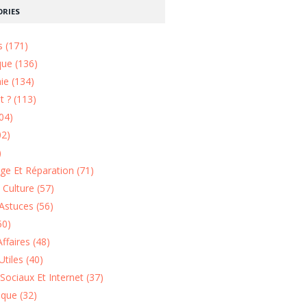
RIES
s (171)
que (136)
ie (134)
 ? (113)
04)
02)
)
e Et Réparation (71)
t Culture (57)
Astuces (56)
50)
ffaires (48)
Utiles (40)
Sociaux Et Internet (37)
ique (32)