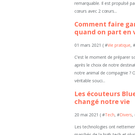
remarquable. Il est propulsé pa
cœurs avec 2 cœurs...
Comment faire ga
quand on part en 
01 mars 2021 ( #
Vie pratique
, 
C’est le moment de préparer so
après le choix de notre destinat
notre animal de compagnie ? O
véritable souci...
Les écouteurs Blu
changé notre vie
20 mai 2021 ( #
Tech
, #
Divers
,
Les technologies ont nettement
marchés de la high-tech et plus