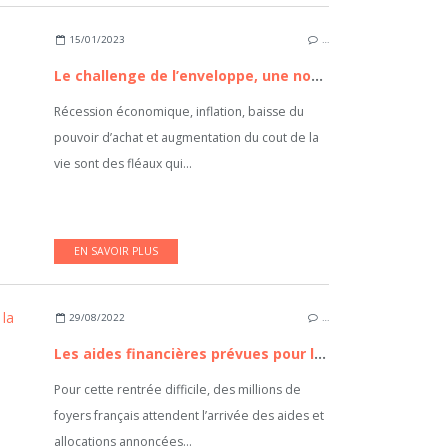
15/01/2023
…
Le challenge de l’enveloppe, une nouvelle manière ludique de faire des économies
Récession économique, inflation, baisse du
pouvoir d’achat et augmentation du cout de la
vie sont des fléaux qui...
EN SAVOIR PLUS
29/08/2022
…
Les aides financières prévues pour la rentrée 2022
Pour cette rentrée difficile, des millions de
foyers français attendent l’arrivée des aides et
allocations annoncées...