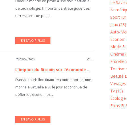
Dans un monde en proie à une soif insatiable
Le Saviez
de technologie, l'importance stratégique des
Numériqu
terres rares ne peut...
Sport (31
Jeux (28)
Auto-Mot
Economie
EN SAVOIR PLUS
Mode Et 
Cinéma (
03/04/2024
…
Entretie
Tourisme
L'impact du Bitcoin sur l'économie mondiale
Beauté Et
Dans le tourbillon financier contemporain, une
Voyages 
monnaie virtuelle a vu le jour et continue de
Tv (13)
défier les économies...
Écologie
Films Et 
EN SAVOIR PLUS