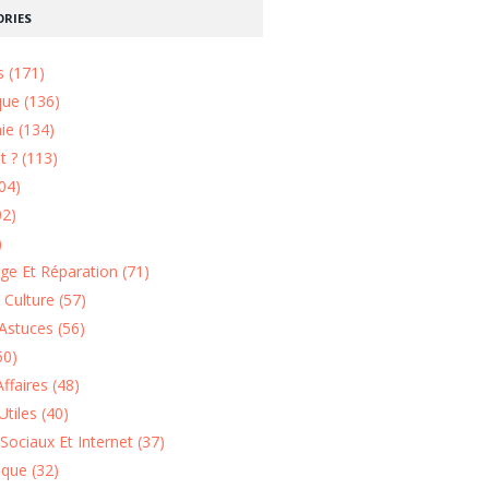
RIES
s (171)
que (136)
ie (134)
 ? (113)
04)
02)
)
e Et Réparation (71)
t Culture (57)
Astuces (56)
50)
ffaires (48)
Utiles (40)
Sociaux Et Internet (37)
ique (32)