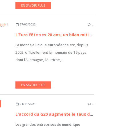
EN SAVOIR PLUS
27/02/2022
…
L’Euro fête ses 20 ans, un bilan mitigé !
La monnaie unique européenne est, depuis
2002, officiellement la monnaie de 19 pays
dont l’Allemagne, l’Autriche,...
EN SAVOIR PLUS
01/11/2021
…
L'accord du G20 augmente le taux d'imposition pour les géants du numérique et de la High Tech
Les grandes entreprises du numérique