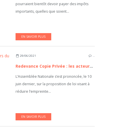
pourraient bientôt devoir payer des impôts
importants, quelles que soient...
EN SAVOIR PLUS
29/06/2021
…
Redevance Copie Privée : les acteurs du reconditionné en colère
L’Assemblée Nationale s’est prononcée, le 10
juin dernier, sur la proposition de loi visant à
réduire l’empreinte...
EN SAVOIR PLUS