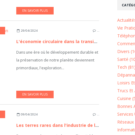
CATÉGO
EN SAVOIR PLUS
Actualité
Vie Prati
29/04/2024
…
Téléphon
L'économie circulaire dans la transition énergétique
Comment
Divers (1
Dans une ère où le développement durable et
Santé (1
la préservation de notre planète deviennent
Tech (81
primordiaux, l'exploration...
Dépannag
Loisirs E
Trucs Et 
EN SAVOIR PLUS
Cuisine (
Bonnes A
Services 
09/04/2024
…
Réseaux 
Les terres rares dans l'industrie de la High Tech
Informat