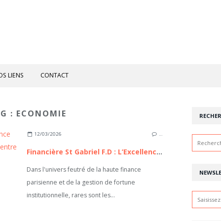
OS LIENS
CONTACT
AG : ECONOMIE
RECHE
12/03/2026
…
Financière St Gabriel F.D : L’Excellence du capitalisme familial à la française, entre héritage séculaire et ingénierie patrimoniale de pointe
Dans l'univers feutré de la haute finance
NEWSL
parisienne et de la gestion de fortune
institutionnelle, rares sont les...