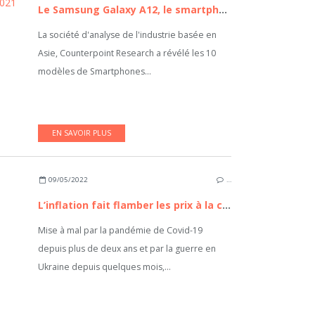
Le Samsung Galaxy A12, le smartphone Android le plus vendu au monde en 2021
La société d'analyse de l'industrie basée en
Asie, Counterpoint Research a révélé les 10
modèles de Smartphones...
EN SAVOIR PLUS
09/05/2022
…
L’inflation fait flamber les prix à la consommation
Mise à mal par la pandémie de Covid-19
depuis plus de deux ans et par la guerre en
Ukraine depuis quelques mois,...