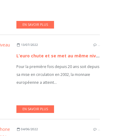
EN SAVOIR PLUS
13/07/2022
…
L’euro chute et se met au même niveau que le dollar
Pour la première fois depuis 20 ans soit depuis
sa mise en circulation en 2002, la monnaie
européenne a atteint...
EN SAVOIR PLUS
04/06/2022
…