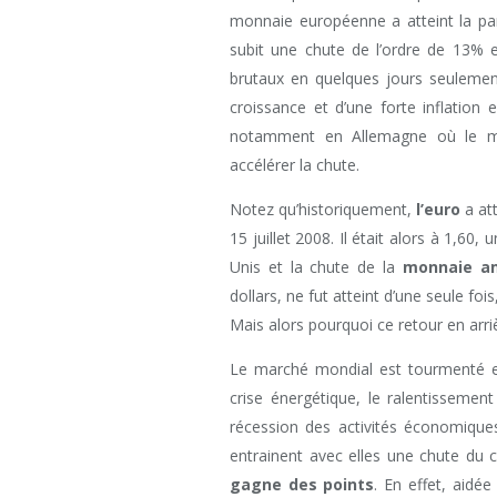
monnaie européenne a atteint la par
subit une chute de l’ordre de 13% 
brutaux en quelques jours seulemen
croissance et d’une forte inflation
notamment en Allemagne où le mor
accélérer la chute.
Notez qu’historiquement,
l’euro
a att
15 juillet 2008. Il était alors à 1,60,
Unis et la chute de la
monnaie am
dollars, ne fut atteint d’une seule fo
Mais alors pourquoi ce retour en arri
Le marché mondial est tourmenté et
crise énergétique, le ralentissemen
récession des activités économiques
entrainent avec elles une chute du
gagne des points
. En effet, aidé