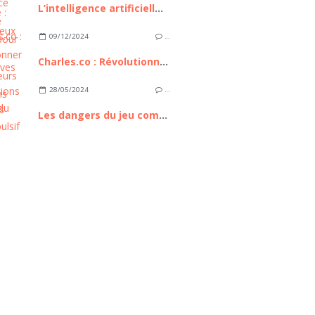
L’intelligence artificielle : bilan, enjeux et perspectives
09/12/2024
…
Charles.co : Révolutionner les consultations médicales
28/05/2024
…
Les dangers du jeu compulsif en ligne