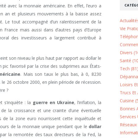
CATÉGO
ité avec la monnaie américaine. En effet, l’euro a
en an et plusieurs mouvements à la baisse assez
Actualité
t. Le tout accompagné d’un ralentissement de la
Vie Prati
 en France mais aussi dans d’autres pays d’Europe
Téléphon
al des investisseurs a largement contribué à
Comment
Divers (1
eint son niveau le plus haut par rapport au dollar le
Santé (1
 un pic favorisé par la crise des subprimes aux États-
Tech (81
éricaine
. Mais son taux le plus bas, à 0, 8230
Dépannag
is, le 26 octobre 2000, en plein période de récession.
Loisirs E
ère ?
Trucs Et 
Cuisine (
 s’inquiète : la
guerre en Ukraine
, l’inflation, la
Bonnes A
t de la croissance et une crainte d’une éventuelle
Services 
 de la zone euro nourrissent cette inquiétude et
Réseaux 
 cours de la monnaie unique pendant que le
dollar
Informat
e par la remontée des taux directeurs de la Fed, la