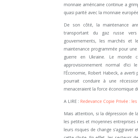
monnaie américaine continue a grimp
quasi parité avec la monnaie européen
De son côté, la maintenance an
transportant du gaz russe vers
gouvernements, les marchés et le
maintenance programmée pour une di
guerre en Ukraine. Le monde c
approvisionnement normal d’ici l
l’Économie, Robert Habeck, a averti p
pourrait conduire à une récessi
menaceraient la force économique d
A LIRE :
Redevance Copie Privée : les
Mais attention, si la dépression de 
les petites et moyennes entreprises
leurs risques de change s’aggraver et
cette chute. En effet, les secteurs de