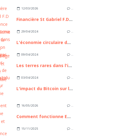
12/03/2026
…
Financière St Gabriel F.D : L’Excellence du capitalisme familial à la française, entre héritage séculaire et ingénierie patrimoniale de pointe
29/04/2024
…
L'économie circulaire dans la transition énergétique
09/04/2024
…
Les terres rares dans l'industrie de la High Tech
03/04/2024
…
L'impact du Bitcoin sur l'économie mondiale
16/05/2026
…
Comment fonctionne Euronext et pourquoi cette place boursière compte pour les investisseurs européens
15/11/2025
…