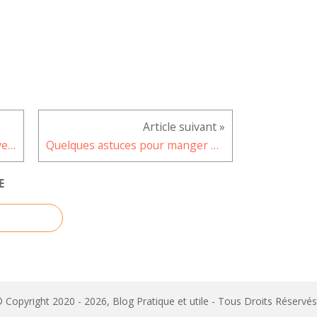
Une pilule anti-gueule de bois vendue au Royaume Uni
Quelques astuces pour manger moins salé
E
 Copyright 2020 - 2026, Blog Pratique et utile - Tous Droits Réserv