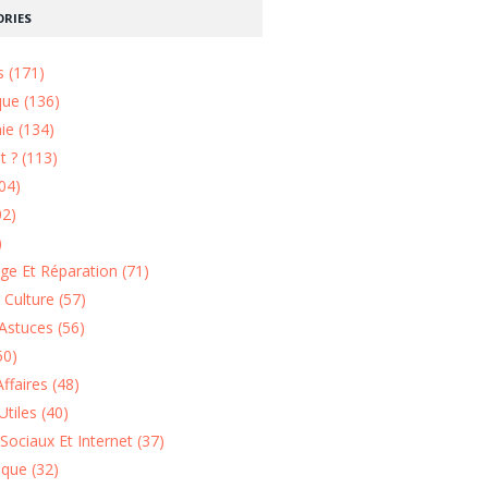
RIES
s (171)
que (136)
ie (134)
 ? (113)
04)
02)
)
e Et Réparation (71)
t Culture (57)
Astuces (56)
50)
ffaires (48)
Utiles (40)
Sociaux Et Internet (37)
ique (32)