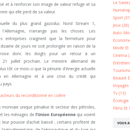
Le Saviez
é et à renforcer son image de valeur refuge et sa
Numériqu
ne qui elle perd de sa valeur.
Sport (31
nuelle du plus grand gazoduc Nord Stream 1,
Jeux (28)
 l'Allemagne, n’arrange pas les choses. Les
Auto-Mot
s entreprises craignent que la fermeture pour
Economie
zaine de jours ne soit prolongée en raison de la
Mode Et 
roise donc les doigts pour un retour à un
Cinéma (
e 21 juillet prochain. Le ministre allemand de
Entretie
lus tôt ce mois-ci que la pénurie d'énergie actuelle
Tourisme
on en Allemagne et à une crise du crédit qui
Beauté Et
u pays.
Voyages 
Tv (13)
 acteurs du reconditionné en colère
Écologie
la monnaie unique pénalise le secteur des pétroles,
Films Et 
 et les ménages de
l’Union Européenne
qui voient
 leur pouvoir d’achat baissé ; certains profitent de
VOUS A
 l’agroalimentaire, de l’aéronautique et du luxe qui