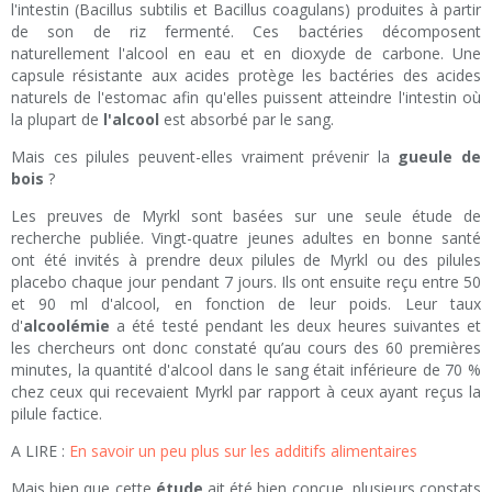
l'intestin (Bacillus subtilis et Bacillus coagulans) produites à partir
de son de riz fermenté. Ces bactéries décomposent
naturellement l'alcool en eau et en dioxyde de carbone. Une
capsule résistante aux acides protège les bactéries des acides
naturels de l'estomac afin qu'elles puissent atteindre l'intestin où
la plupart de
l'alcool
est absorbé par le sang.
Mais ces pilules peuvent-elles vraiment prévenir la
gueule de
bois
?
Les preuves de Myrkl sont basées sur une seule étude de
recherche publiée. Vingt-quatre jeunes adultes en bonne santé
ont été invités à prendre deux pilules de Myrkl ou des pilules
placebo chaque jour pendant 7 jours. Ils ont ensuite reçu entre 50
et 90 ml d'alcool, en fonction de leur poids. Leur taux
d'
alcoolémie
a été testé pendant les deux heures suivantes et
les chercheurs ont donc constaté qu’au cours des 60 premières
minutes, la quantité d'alcool dans le sang était inférieure de 70 %
chez ceux qui recevaient Myrkl par rapport à ceux ayant reçus la
pilule factice.
A LIRE :
En savoir un peu plus sur les additifs alimentaires
Mais bien que cette
étude
ait été bien conçue, plusieurs constats