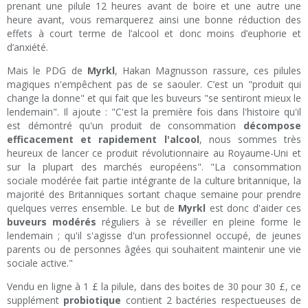
prenant une pilule 12 heures avant de boire et une autre une
heure avant, vous remarquerez ainsi une bonne réduction des
effets à court terme de l’alcool et donc moins d’euphorie et
d’anxiété.
Mais le PDG de
Myrkl
, Hakan Magnusson rassure, ces pilules
magiques n'empêchent pas de se saouler. C’est un "produit qui
change la donne" et qui fait que les buveurs "se sentiront mieux le
lendemain". Il ajoute : "C'est la première fois dans l'histoire qu'il
est démontré qu'un produit de consommation
décompose
efficacement et rapidement l'alcool
, nous sommes très
heureux de lancer ce produit révolutionnaire au Royaume-Uni et
sur la plupart des marchés européens". "La consommation
sociale modérée fait partie intégrante de la culture britannique, la
majorité des Britanniques sortant chaque semaine pour prendre
quelques verres ensemble. Le but de
Myrkl
est donc d'aider ces
buveurs modérés
réguliers à se réveiller en pleine forme le
lendemain ; qu'il s'agisse d'un professionnel occupé, de jeunes
parents ou de personnes âgées qui souhaitent maintenir une vie
sociale active."
Vendu en ligne à 1 £ la pilule, dans des boites de 30 pour 30 £, ce
supplément
probiotique
contient 2 bactéries respectueuses de