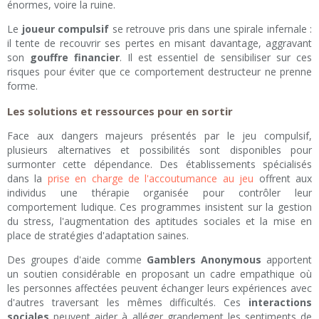
énormes, voire la ruine.
Le
joueur compulsif
se retrouve pris dans une spirale infernale :
il tente de recouvrir ses pertes en misant davantage, aggravant
son
gouffre financier
. Il est essentiel de sensibiliser sur ces
risques pour éviter que ce comportement destructeur ne prenne
forme.
Les solutions et ressources pour en sortir
Face aux dangers majeurs présentés par le jeu compulsif,
plusieurs alternatives et possibilités sont disponibles pour
surmonter cette dépendance. Des établissements spécialisés
dans la
prise en charge de l'accoutumance au jeu
offrent aux
individus une thérapie organisée pour contrôler leur
comportement ludique. Ces programmes insistent sur la gestion
du stress, l'augmentation des aptitudes sociales et la mise en
place de stratégies d'adaptation saines.
Des groupes d'aide comme
Gamblers Anonymous
apportent
un soutien considérable en proposant un cadre empathique où
les personnes affectées peuvent échanger leurs expériences avec
d'autres traversant les mêmes difficultés. Ces
interactions
sociales
peuvent aider à alléger grandement les sentiments de