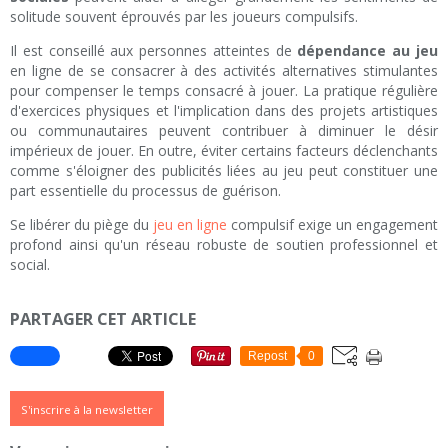
solitude souvent éprouvés par les joueurs compulsifs.
Il est conseillé aux personnes atteintes de
dépendance au jeu
en ligne de se consacrer à des activités alternatives stimulantes
pour compenser le temps consacré à jouer. La pratique régulière
d'exercices physiques et l'implication dans des projets artistiques
ou communautaires peuvent contribuer à diminuer le désir
impérieux de jouer. En outre, éviter certains facteurs déclenchants
comme s'éloigner des publicités liées au jeu peut constituer une
part essentielle du processus de guérison.
Se libérer du piège du
jeu en ligne
compulsif exige un engagement
profond ainsi qu'un réseau robuste de soutien professionnel et
social.
PARTAGER CET ARTICLE
Repost
0
S'inscrire à la newsletter