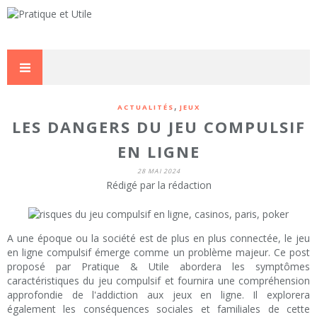
,
ACTUALITÉS
JEUX
LES DANGERS DU JEU COMPULSIF
EN LIGNE
28 MAI 2024
Rédigé par la rédaction
A une époque ou la société est de plus en plus connectée, le jeu
en ligne compulsif émerge comme un problème majeur. Ce post
proposé par Pratique & Utile abordera les symptômes
caractéristiques du jeu compulsif et fournira une compréhension
approfondie de l'addiction aux jeux en ligne. Il explorera
également les conséquences sociales et familiales de cette