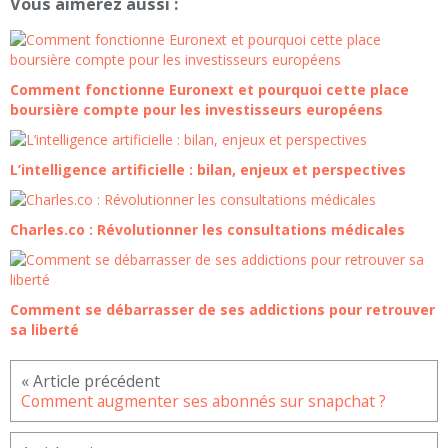
Vous aimerez aussi :
Comment fonctionne Euronext et pourquoi cette place
boursière compte pour les investisseurs européens
L’intelligence artificielle : bilan, enjeux et perspectives
Charles.co : Révolutionner les consultations médicales
Comment se débarrasser de ses addictions pour retrouver
sa liberté
Comment augmenter ses abonnés sur snapchat ?