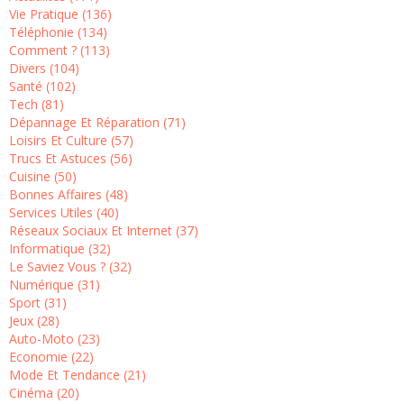
Vie Pratique (136)
Téléphonie (134)
Comment ? (113)
Divers (104)
Santé (102)
Tech (81)
Dépannage Et Réparation (71)
Loisirs Et Culture (57)
Trucs Et Astuces (56)
Cuisine (50)
Bonnes Affaires (48)
Services Utiles (40)
Réseaux Sociaux Et Internet (37)
Informatique (32)
Le Saviez Vous ? (32)
Numérique (31)
Sport (31)
Jeux (28)
Auto-Moto (23)
Economie (22)
Mode Et Tendance (21)
Cinéma (20)