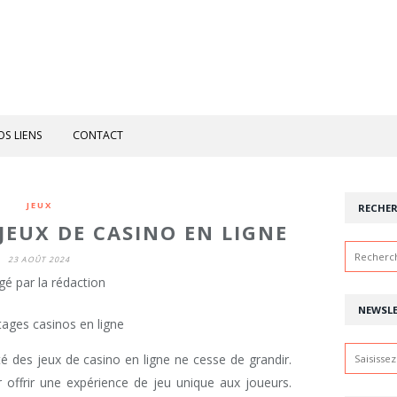
OS LIENS
CONTACT
JEUX
RECHE
JEUX DE CASINO EN LIGNE
23 AOÛT 2024
gé par la rédaction
NEWSL
é des jeux de casino en ligne ne cesse de grandir.
offrir une expérience de jeu unique aux joueurs.