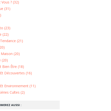
 Vous ? (32)
e (31)
)
o (23)
 (22)
Tendance (21)
20)
n Maison (20)
 (20)
 Bien Être (18)
Et Découvertes (16)
 Et Environnement (11)
Séries Cultes (2)
IMEREZ AUSSI :