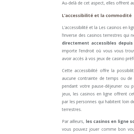
Au-delà de cet aspect, elles offrent 
L’accessibilité et la commodité
L’accessibilité et la Les casinos en li
l’inverse des casinos terrestres qui n
directement accessibles depuis
importe l’endroit où vous vous trou
avoir accès à vos jeux de casino pré
Cette accessibilité offre la possib
aucune contrainte de temps ou de l
pendant votre pause-déjeuner ou p
jeux, les casinos en ligne offrent ce
par les personnes qui habitent loin d
terrestres.
Par ailleurs,
les casinos en ligne so
vous pouvez jouer comme bon vous