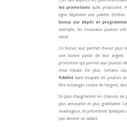
les promotions
qu’ils proposent. Po
ligne déploient une palette d’offres
bonus sur dépôt et programmes
exemple, les nouveaux joueurs ont l
initial.
Ce bonus leur permet d’avoir plus d
une bonne partie de leur argent.
promotion qui permet aux joueurs de
mise initiale. De plus, certains ca
fidélité
dans lesquels les joueurs a
être échangés contre de l’argent, de
En plus d’augmenter les chances de 
plus amusante et plus gratifiante. C
avantageux, ils présentent quelques 
pas devenir un addict.