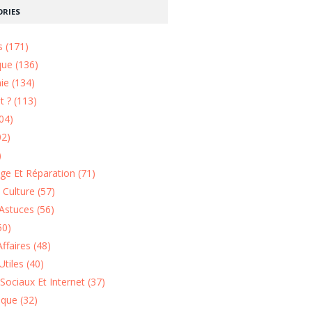
RIES
s (171)
que (136)
ie (134)
 ? (113)
04)
02)
)
e Et Réparation (71)
t Culture (57)
Astuces (56)
50)
ffaires (48)
Utiles (40)
Sociaux Et Internet (37)
ique (32)