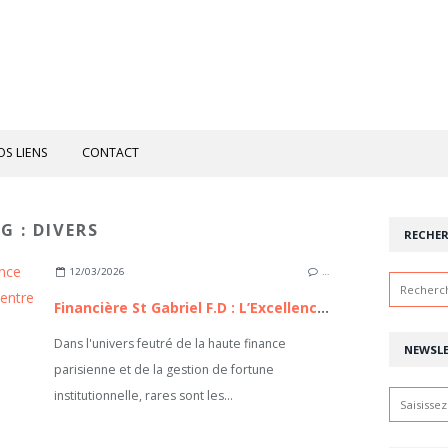
OS LIENS
CONTACT
G : DIVERS
RECHE
12/03/2026
…
Financière St Gabriel F.D : L’Excellence du capitalisme familial à la française, entre héritage séculaire et ingénierie patrimoniale de pointe
Dans l'univers feutré de la haute finance
NEWSL
parisienne et de la gestion de fortune
institutionnelle, rares sont les...