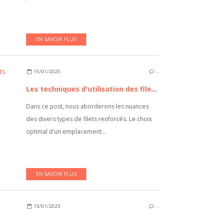
EN SAVOIR PLUS
15/01/2025
…
Les techniques d'utilisation des filets renforcés
Dans ce post, nous aborderons les nuances
des divers types de filets renforcés. Le choix
optimal d'un emplacement...
EN SAVOIR PLUS
13/01/2025
…