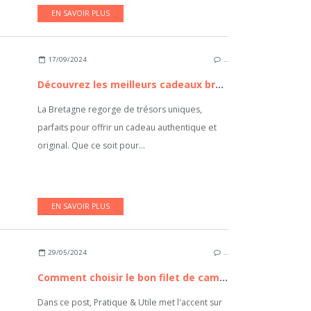
EN SAVOIR PLUS
17/09/2024
…
Découvrez les meilleurs cadeaux bretons à offrir
La Bretagne regorge de trésors uniques,
parfaits pour offrir un cadeau authentique et
original. Que ce soit pour...
EN SAVOIR PLUS
29/05/2024
…
Comment choisir le bon filet de camouflage ?
Dans ce post, Pratique & Utile met l'accent sur