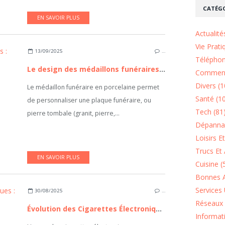
CATÉGO
EN SAVOIR PLUS
Actualité
Vie Prati
13/09/2025
…
Téléphon
Le design des médaillons funéraires : comment créer son médaillon ?
Comment
Divers (1
Le médaillon funéraire en porcelaine permet
Santé (1
de personnaliser une plaque funéraire, ou
Tech (81
pierre tombale (granit, pierre,...
Dépannag
Loisirs E
Trucs Et 
EN SAVOIR PLUS
Cuisine (
Bonnes A
Services 
30/08/2025
…
Réseaux 
Évolution des Cigarettes Électroniques : Tendances et Avenir
Informat