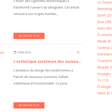
L'essor des cigarettes électroniques a
Le Saviez
transformé l'univers du tabagisme. Cet article
Numériqu
retracera son origine humble,...
Sport (31
Jeux (28)
Auto-Mot
Economie
EN SAVOIR PLUS
Mode Et 
Cinéma (
10/05/2025
…
Entretie
Tourisme
L'esthétique extérieure des nouveaux modèles de mobil homes
Beauté Et
L'évolution du design des mobil-homes a
Voyages 
franchi de nouveaux sommets, mêlant
Tv (13)
esthétisme et fonctionnalité. Ce post...
Écologie
Films Et 
EN SAVOIR PLUS