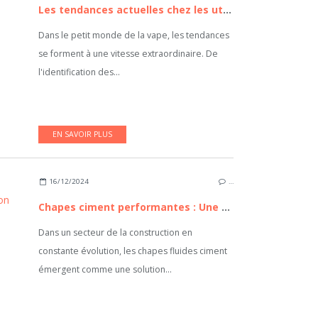
Les tendances actuelles chez les utilisateurs d'e-cigarettes
Dans le petit monde de la vape, les tendances
se forment à une vitesse extraordinaire. De
l'identification des...
EN SAVOIR PLUS
16/12/2024
…
Chapes ciment performantes : Une alternative durable pour la construction moderne
Dans un secteur de la construction en
constante évolution, les chapes fluides ciment
émergent comme une solution...