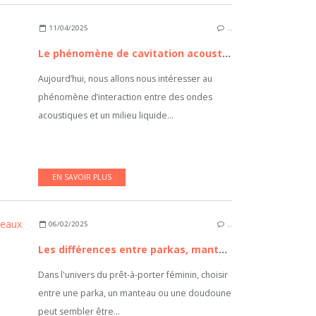
11/04/2025
…
Le phénomène de cavitation acoustique expliqué
Aujourd’hui, nous allons nous intéresser au
phénomène d’interaction entre des ondes
acoustiques et un milieu liquide...
EN SAVOIR PLUS
06/02/2025
…
Les différences entre parkas, manteaux et doudounes pour femmes
Dans l'univers du prêt-à-porter féminin, choisir
entre une parka, un manteau ou une doudoune
peut sembler être...