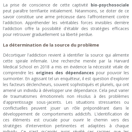
La prise de conscience de cette captivité
bio-psychosociale
peut paraître terrifiante initialement. Néanmoins, se doter de ce
savoir constitue une arme précieuse dans l'affrontement contre
l'addiction. Appréhender les véritables forces invisibles derrière
l'addiction offre la possibilité d'établir des stratégies efficaces
pour retrouver graduellement sa liberté perdue.
La détermination de la source du problème
Décortiquer l'addiction revient à identifier la source qui alimente
cette spirale infernale. Une recherche menée par la Harvard
Medical School en 2018 a mis en évidence la nécessité vitale de
comprendre les
origines des dépendances
pour pouvoir les
surmonter. En agissant tel un enquêteur, il est question d'explorer
les facteurs déclencheurs, souvent sophistiqués et pluriels, qui ont
amené un individu à développer une dépendance. Cela peut varier
de traumatismes émotionnels non résolus à des problèmes
d'apprentissage sous-jacents. Les situations stressantes ou
conflictuelles peuvent jouer un rôle prépondérant dans le
développement de comportements addictifs. L'identification de
ces éléments est cruciale pour ouvrir le chemin vers des
stratégies d'intervention pertinentes et adaptées à chaque
individu. Ce n'est qu'après avoir révélé ces racines que les