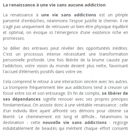
La renaissance à une vie sans aucune addiction
La renaissance à
une vie sans addictions
est un périple
parsemé d'embûches, néanmoins l'espoir justifie le chemin. Il ne
s'agit pas uniquement de retrouver un bien-être physique équilibré
et optimal, on évoque ici l'émergence d'une existence riche en
promesses.
Se délier des entraves peut révéler des opportunités inédites.
C'est un processus intense nécessitant une transformation
personnelle profonde. Une fois libérée de la brume causée par
l'addiction, votre vision du monde devient plus nette, favorisant
l'accueil d’éléments positifs dans votre vie.
Cela comprend le retour à une interaction sincère avec les autres.
La tromperie fréquemment liée aux addictions tend à creuser un
fossé entre soi et son entourage. En fin de compte,
se libérer de
ses dépendances
signifie renouer avec ses propres principes
fondamentaux. On assiste donc à une véritable renaissance : celle
d'un individu libre ayant affronté ses démons pour obtenir sa
liberté. Le cheminement est long et difficile... Néanmoins la
destination - cette
nouvelle vie sans addictions
- regorge
indubitablement de beautés qui méritent chaque effort consenti