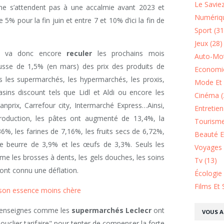
Le Saviez
 ne s’attendent pas à une accalmie avant 2023 et
Numériqu
5% pour la fin juin et entre 7 et 10% d’ici la fin de
Sport (31
Jeux (28)
s va donc encore
reculer
les prochains mois
Auto-Mot
usse de 1,5% (en mars) des prix des produits de
Economie
les supermarchés, les hypermarchés, les proxis,
Mode Et 
sins discount tels que Lidl et Aldi ou encore les
Cinéma (
rix, Carrefour city, Intermarché Express…Ainsi,
Entretie
roduction, les pâtes ont augmenté de 13,4%, la
Tourisme
6%, les farines de 7,16%, les fruits secs de 6,72%,
Beauté Et
le beurre de 3,9% et les œufs de 3,3%. Seuls les
Voyages 
me les brosses à dents, les gels douches, les soins
Tv (13)
 ont connu une déflation.
Écologie
Films Et 
 son essence moins chère
es enseignes comme les
supermarchés Leclecr
ont
VOUS A
ouclier tarifaire" pour tenter de compenser la forte