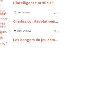
L’intelligence artificielle : bilan, enjeux et perspectives
09/12/2024
…
Charles.co : Révolutionner les consultations médicales
28/05/2024
…
Les dangers du jeu compulsif en ligne