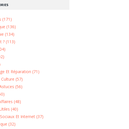
RIES
s (171)
que (136)
ie (134)
 ? (113)
04)
02)
)
e Et Réparation (71)
t Culture (57)
Astuces (56)
50)
ffaires (48)
Utiles (40)
Sociaux Et Internet (37)
ique (32)