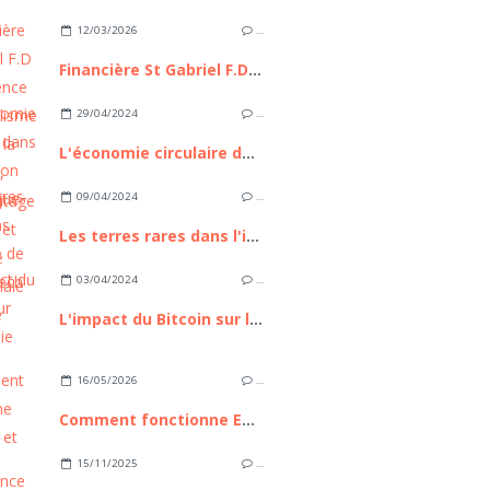
12/03/2026
…
Financière St Gabriel F.D : L’Excellence du capitalisme familial à la française, entre héritage séculaire et ingénierie patrimoniale de pointe
29/04/2024
…
L'économie circulaire dans la transition énergétique
09/04/2024
…
Les terres rares dans l'industrie de la High Tech
03/04/2024
…
L'impact du Bitcoin sur l'économie mondiale
16/05/2026
…
Comment fonctionne Euronext et pourquoi cette place boursière compte pour les investisseurs européens
15/11/2025
…