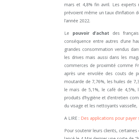
mars et 4,8% fin avril. Les experts
prévoient même un taux d’inflation de 
l’année 2022.
Le
pouvoir d’achat
des françai
conséquence entre autres d’une ha
grandes consommation vendus dans 
les drives mais aussi dans les maga
commerces de proximité comme Franp
après une envolée des couts de p
moutarde de 7,76%, les huiles de 7,3
le maïs de 5,1%, le café de 4,5%, 
produits d’hygiène et d’entretien com
du visage et les nettoyants vaisselle,
A LIRE :
Des applications pour payer
Pour soutenir leurs clients, certain
lancé le 4 Mai dernier une sorte de "b