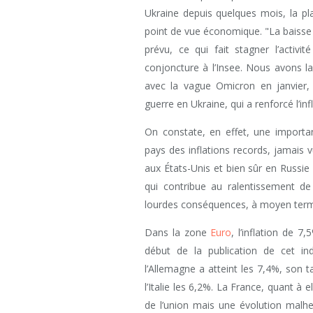
Ukraine depuis quelques mois, la p
point de vue économique. "La baiss
prévu, ce qui fait stagner l’activit
conjoncture à l’Insee. Nous avons l
avec la vague Omicron en janvier, 
guerre en Ukraine, qui a renforcé l’infl
On constate, en effet, une import
pays des inflations records, jamais 
aux États-Unis et bien sûr en Russie o
qui contribue au ralentissement de
lourdes conséquences, à moyen terme
Dans la zone
Euro
, l’inflation de 7
début de la publication de cet i
l’Allemagne a atteint les 7,4%, son t
l’Italie les 6,2%. La France, quant à e
de l’union mais une évolution malh