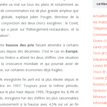
CATÉGO
lanète va mal sur tous les plans et notamment au
e de consommation est de plus grande ampleur que
Actualité
é globale, explique Julien Pouget, directeur de la
Vie Prati
a conjonction des deux chocs exogènes : le Covid,
Téléphon
qui a pesé sur l’hébergement-restauration, et la
Comment
ation".
Divers (1
ante
hausse des prix
faisant atteindre à certains
Santé (1
vues depuis des décennies. C’est le cas en
Europe
,
Tech (81
ù l’indice a atteint les deux chiffres. Une situation
Dépannag
 la croissance mondiale et qui pourrait avoir de
Loisirs E
, sur certaines économies déjà fragiles.
Trucs Et 
Cuisine (
,5% enregistrée fin avril est la plus élevée depuis le
Bonnes A
ndice en 1997. Toujours pour la même période,
Services 
aux le plus haut depuis 1990, l’Espagne les 8,4% et
Réseaux 
lle, enregistre l’un des chiffres les plus raisonnables
Informat
eureusement à la hausse avec 4,5% sur un an fin