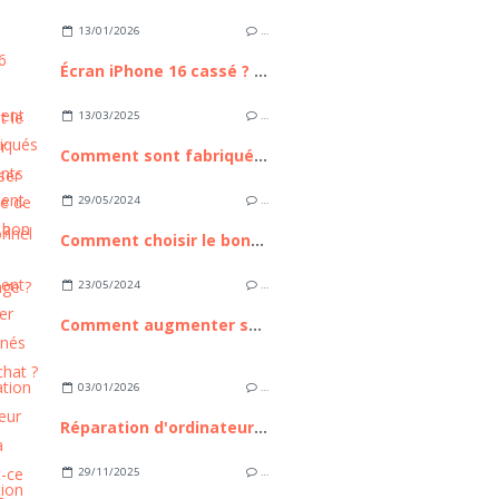
13/01/2026
…
Écran iPhone 16 cassé ? Comment le remplacer sans passer par un professionnel
13/03/2025
…
Comment sont fabriqués les pétillants bio à base de pommes ?
29/05/2024
…
Comment choisir le bon filet de camouflage ?
23/05/2024
…
Comment augmenter ses abonnés sur snapchat ?
03/01/2026
…
Réparation d'ordinateur express à Nice : est-ce possible ?
29/11/2025
…