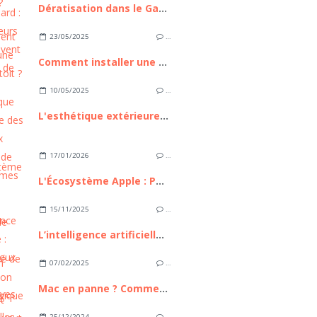
Dératisation dans le Gard : ces 3 erreurs qui aggravent l'invasion de rongeurs
23/05/2025
…
Comment installer une tente de toit ?
10/05/2025
…
L'esthétique extérieure des nouveaux modèles de mobil homes
17/01/2026
…
L'Écosystème Apple : Pourquoi reste-t-il le maître incontesté de l'intégration technologique ?
15/11/2025
…
L’intelligence artificielle : bilan, enjeux et perspectives
07/02/2025
…
Mac en panne ? Comment savoir s’il vaut mieux le réparer ou en acheter un neuf ?
25/12/2024
…