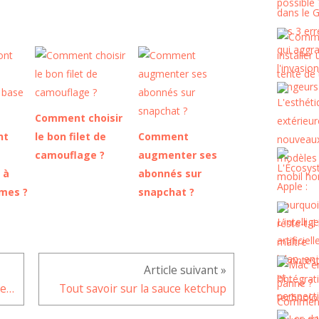
Comment choisir
nt
le bon filet de
Comment
camouflage ?
augmenter ses
 à
abonnés sur
mes ?
snapchat ?
Attention les poux de tête font eux aussi leur rentrée
Tout savoir sur la sauce ketchup