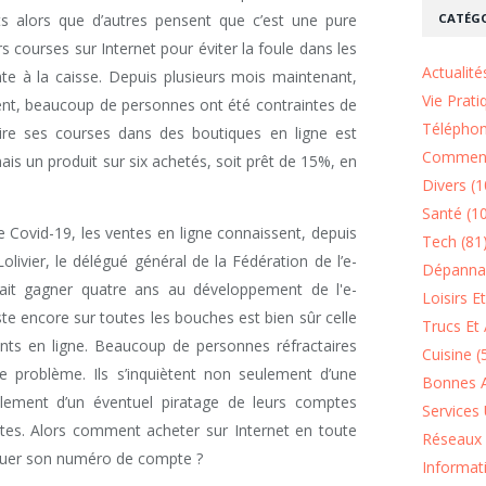
CATÉGO
s alors que d’autres pensent que c’est une pure
s courses sur Internet pour éviter la foule dans les
Actualité
nte à la caisse. Depuis plusieurs mois maintenant,
Vie Prati
gent, beaucoup de personnes ont été contraintes de
Téléphon
aire ses courses dans des boutiques en ligne est
Comment
is un produit sur six achetés, soit prêt de 15%, en
Divers (1
Santé (1
e Covid-19, les ventes en ligne connaissent, depuis
Tech (81
livier, le délégué général de la Fédération de l’e-
Dépannag
ait gagner quatre ans au développement de l'e-
Loisirs E
te encore sur toutes les bouches est bien sûr celle
Trucs Et 
nts en ligne. Beaucoup de personnes réfractaires
Cuisine (
e problème. Ils s’inquiètent non seulement d’une
Bonnes A
alement d’un éventuel piratage de leurs comptes
Services 
cartes. Alors comment acheter sur Internet en toute
Réseaux 
piquer son numéro de compte ?
Informat