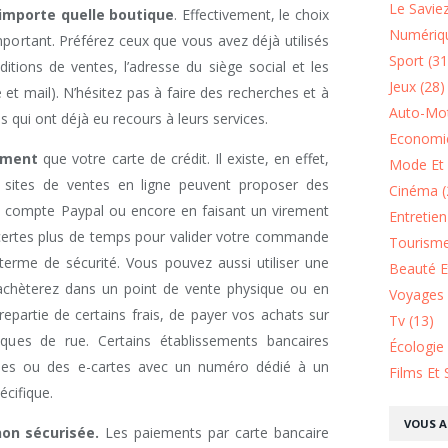
Le Saviez
’importe quelle boutique
. Effectivement, le choix
Numériqu
mportant. Préférez ceux que vous avez déjà utilisés
Sport (31
ditions de ventes, l’adresse du siège social et les
Jeux (28)
t mail). N’hésitez pas à faire des recherches et à
Auto-Mot
s qui ont déjà eu recours à leurs services.
Economie
ement
que votre carte de crédit. Il existe, en effet,
Mode Et 
s sites de ventes en ligne peuvent proposer des
Cinéma (
 compte Paypal ou encore en faisant un virement
Entretie
certes plus de temps pour valider votre commande
Tourisme
 terme de sécurité. Vous pouvez aussi utiliser une
Beauté Et
achèterez dans un point de vente physique ou en
Voyages 
repartie de certains frais, de payer vos achats sur
Tv (13)
iques de rue. Certains établissements bancaires
Écologie
lles ou des e-cartes avec un numéro dédié à un
Films Et 
cifique.
VOUS A
on sécurisée.
Les paiements par carte bancaire