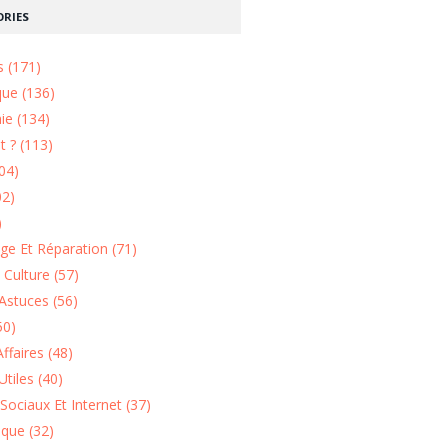
RIES
s (171)
que (136)
ie (134)
 ? (113)
04)
02)
)
e Et Réparation (71)
t Culture (57)
Astuces (56)
50)
ffaires (48)
Utiles (40)
Sociaux Et Internet (37)
ique (32)