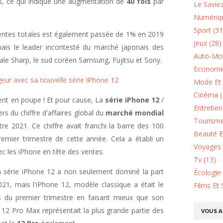
és, ce qui indique une augmentation de
40 fois
par
Le Saviez
Numériqu
Sport (31
 ventes totales est également passée de 1% en 2019
Jeux (28)
ais le leader incontesté du marché japonais des
Auto-Mot
ale Sharp, le sud coréen Samsung, Fujitsu et Sony.
Economie
geur avec sa nouvelle série iPhone 12
Mode Et 
Cinéma (
 vent en poupe ! Et pour cause, La
série iPhone 12
/
Entretie
rs du chiffre d'affaires global du
marché mondial
Tourisme
e 2021. Ce chiffre avait franchi la barre des 100
Beauté Et
premier trimestre de cette année. Cela a établi un
Voyages 
ec les iPhone en tête des ventes.
Tv (13)
la série iPhone 12 a non seulement dominé la part
Écologie
21, mais l'iPhone 12, modèle classique a était le
Films Et 
 du premier trimestre en faisant mieux que son
 12 Pro Max représentait la plus grande partie des
VOUS A