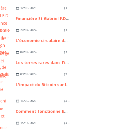
12/03/2026
…
Financière St Gabriel F.D : L’Excellence du capitalisme familial à la française, entre héritage séculaire et ingénierie patrimoniale de pointe
29/04/2024
…
L'économie circulaire dans la transition énergétique
09/04/2024
…
Les terres rares dans l'industrie de la High Tech
03/04/2024
…
L'impact du Bitcoin sur l'économie mondiale
16/05/2026
…
Comment fonctionne Euronext et pourquoi cette place boursière compte pour les investisseurs européens
15/11/2025
…