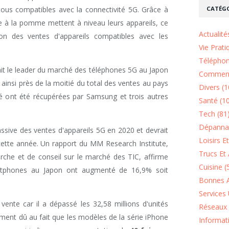
CATÉGO
us compatibles avec la connectivité 5G. Grâce à
 à la pomme mettent à niveau leurs appareils, ce
Actualité
on des ventes d'appareils compatibles avec les
Vie Prati
Téléphon
ait le leader du marché des téléphones 5G au Japon
Comment
 ainsi près de la moitié du total des ventes au pays
Divers (1
hé ont été récupérées par Samsung et trois autres
Santé (1
Tech (81
Dépannag
ssive des ventes d'appareils 5G en 2020 et devrait
Loisirs E
cette année. Un rapport du MM Research Institute,
Trucs Et 
rche et de conseil sur le marché des TIC, affirme
Cuisine (
rtphones au Japon ont augmenté de 16,9% soit
Bonnes A
Services 
 vente car il a dépassé les 32,58 millions d'unités
Réseaux 
ement dû au fait que les modèles de la série iPhone
Informat