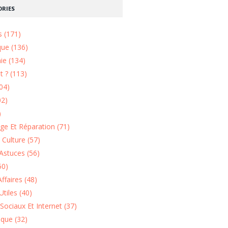
RIES
s (171)
que (136)
ie (134)
 ? (113)
04)
02)
)
e Et Réparation (71)
t Culture (57)
Astuces (56)
50)
ffaires (48)
Utiles (40)
Sociaux Et Internet (37)
ique (32)