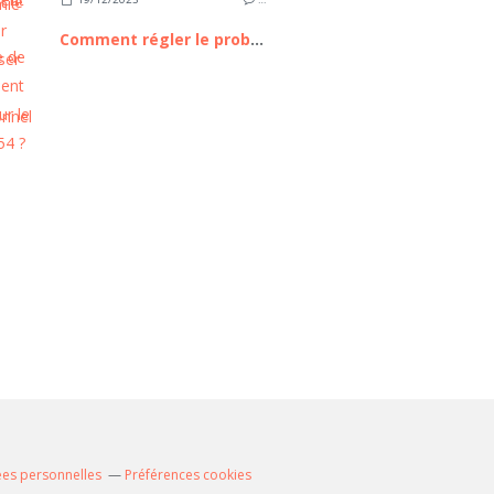
Comment régler le problème de scintillement d'écran sur le Galaxy A54 ?
és
ées personnelles
Préférences cookies