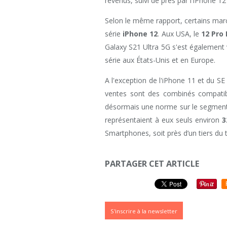
revenus, suivi de près par l'iPhone 12
Selon le même rapport, certains mar
série
iPhone 12
. Aux USA, le
12 Pro
Galaxy S21 Ultra 5G s'est également 
série aux États-Unis et en Europe.
A l'exception de l'iPhone 11 et du SE
ventes sont des combinés compatibl
désormais une norme sur le segment
représentaient à eux seuls environ
3
Smartphones, soit près d’un tiers du t
PARTAGER CET ARTICLE
S'inscrire à la newsletter