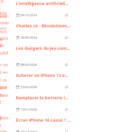
L’intelligence artificielle : bilan, enjeux et perspectives
09/12/2024
…
Charles.co : Révolutionner les consultations médicales
28/05/2024
…
Les dangers du jeu compulsif en ligne
08/03/2026
…
Acheter un iPhone 12 en 2026 : est ce toujours une bonne affaire ?
22/02/2026
…
Remplacer la batterie iPhone 11 : Guide Complet pour Retrouver l'autonomie de votre appareil
13/01/2026
…
Écran iPhone 16 cassé ? Comment le remplacer sans passer par un professionnel
19/12/2023
…