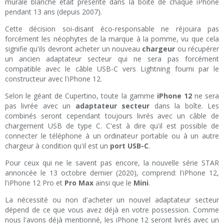
murale blanche était présente dans la boite de chaque iPhone
pendant 13 ans (depuis 2007).
Cette décision soi-disant éco-responsable ne réjouira pas
forcément les néophytes de la marque à la pomme, vu que cela
signifie qu'ils devront acheter un nouveau
chargeur
ou récupérer
un ancien adaptateur secteur qui ne sera pas forcément
compatible avec le câble USB-C vers Lightning fourni par le
constructeur avec l'iPhone 12.
Selon le géant de Cupertino, toute la gamme
iPhone 12
ne sera
pas livrée avec un
adaptateur secteur
dans la boîte. Les
combinés seront cependant toujours livrés avec un câble de
chargement USB de type C. C'est à dire qu'il est possible de
connecter le téléphone à un ordinateur portable ou à un autre
chargeur à condition qu'il est un
port USB-C
.
Pour ceux qui ne le savent pas encore, la nouvelle série STAR
annoncée le 13 octobre dernier (2020), comprend: l'iPhone 12,
l'iPhone 12 Pro et
Pro Max
ainsi que le
Mini
.
La nécessité ou non d'acheter un nouvel adaptateur secteur
dépend de ce que vous avez déjà en votre possession. Comme
nous l'avons déjà mentionné, les iPhone 12 seront livrés avec un