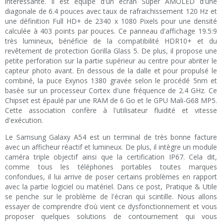
intéressante. Il est équipé d'un écran Super AMOLED d'une
diagonale de 6.4 pouces avec taux de rafraichissement 120 Hz et
une définition Full HD+ de 2340 x 1080 Pixels pour une densité
calculée à 403 points par pouces. Ce panneau d'affichage 19.5:9
très lumineux, bénéficie de la compatibilité HDR10+ et du
revêtement de protection Gorilla Glass 5. De plus, il propose une
petite perforation sur la partie supérieur au centre pour abriter le
capteur photo avant. En dessous de la dalle et pour propulsé le
combiné, la puce Exynos 1380 gravée selon le procédé 5nm et
basée sur un processeur Cortex d'une fréquence de 2.4 GHz. Ce
Chipset est épaulé par une RAM de 6 Go et le GPU Mali-G68 MP5.
Cette association confère à l'utilisateur fluidité et vitesse
d'exécution.
Le Samsung Galaxy A54 est un terminal de très bonne facture
avec un afficheur réactif et lumineux. De plus, il intègre un module
caméra triple objectif ainsi que la certification IP67. Cela dit,
comme tous les téléphones portables toutes marques
confondues, il lui arrive de poser certains problèmes en rapport
avec la partie logiciel ou matériel. Dans ce post, Pratique & Utile
se penche sur le problème de l'écran qui scintille. Nous allons
essayer de comprendre d’où vient ce dysfonctionnement et vous
proposer quelques solutions de contournement qui vous