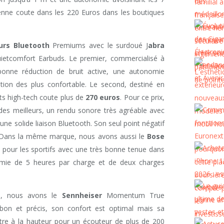
enne coute dans les 220 Euros dans les boutiques
urs Bluetooth
Premiums avec le surdoué J
abra
ietcomfort Earbuds. Le premier, commercialisé à
onne réduction de bruit active, une autonomie
ation des plus confortable. Le second, destiné en
ets high-tech coute plus de
270 euros
. Pour ce prix,
e des meilleurs, un rendu sonore très agréable avec
une solide liaison Bluetooth. Son seul point négatif
. Dans la même marque, nous avons aussi le
Bose
l pour les sportifs avec une très bonne tenue dans
nomie de 5 heures par charge et de deux charges
e, nous avons le
Sennheiser
Momentum True
bon et précis, son confort est optimal mais sa
’être à la hauteur pour un écouteur de plus de 200