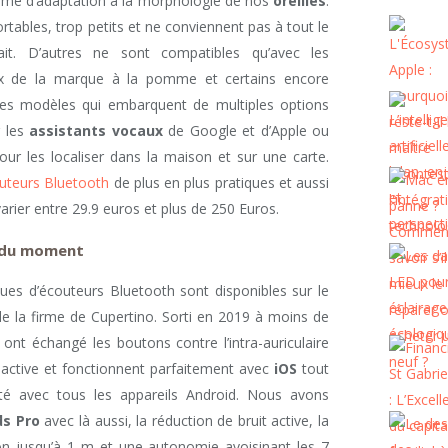
rme d’adaptation à la morphologie de nos
oreilles
.
rtables, trop petits et ne conviennent pas à tout le
t. D’autres ne sont compatibles qu’avec les
x de la marque à la pomme et certains encore
 des modèles qui embarquent de multiples options
r les
assistants vocaux
de Google et d’Apple ou
our les localiser dans la maison et sur une carte.
uteurs Bluetooth
de plus en plus pratiques et aussi
varier entre 29.9 euros et plus de 250 Euros.
l du moment
ques d’écouteurs Bluetooth sont disponibles sur le
e la firme de Cupertino. Sorti en 2019 à moins de
 ont échangé les boutons contre l’intra-auriculaire
 active et fonctionnent parfaitement avec
iOS
tout
té avec tous les appareils Android. Nous avons
ds Pro
avec là aussi, la réduction de bruit active, la
on jusqu’à 1 m et une autonomie avoisinant les 7