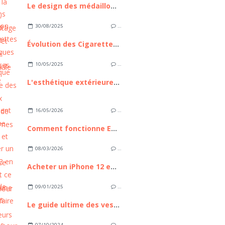
Le design des médaillons funéraires : comment créer son médaillon ?
30/08/2025
…
Évolution des Cigarettes Électroniques : Tendances et Avenir
10/05/2025
…
L'esthétique extérieure des nouveaux modèles de mobil homes
16/05/2026
…
Comment fonctionne Euronext et pourquoi cette place boursière compte pour les investisseurs européens
08/03/2026
…
Acheter un iPhone 12 en 2026 : est ce toujours une bonne affaire ?
09/01/2025
…
Le guide ultime des vestes et blousons pour femmes à porter au quotidien
07/10/2024
…