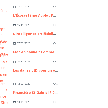
17/01/2026
…
L'Écosystème Apple : Pourquoi reste-t-il le maître incontesté de l'intégration technologique ?
15/11/2025
…
L’intelligence artificielle : bilan, enjeux et perspectives
07/02/2025
…
Mac en panne ? Comment savoir s’il vaut mieux le réparer ou en acheter un neuf ?
25/12/2024
…
Les dalles LED pour un éclairage écologique
12/03/2026
…
Financière St Gabriel F.D : L’Excellence du capitalisme familial à la française, entre héritage séculaire et ingénierie patrimoniale de pointe
13/09/2025
…