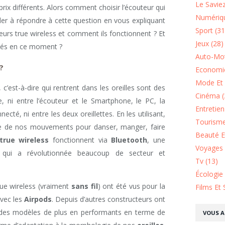
Le Saviez
ix différents. Alors comment choisir l’écouteur qui
Numériqu
der à répondre à cette question en vous expliquant
Sport (31
eurs true wireless et comment ils fonctionnent ? Et
Jeux (28)
isés en ce moment ?
Auto-Mot
?
Economie
Mode Et 
, c’est-à-dire qui rentrent dans les oreilles sont des
Cinéma (
e, ni entre l’écouteur et le Smartphone, le PC, la
Entretie
necté, ni entre les deux oreillettes. En les utilisant,
Tourisme
e de nos mouvements pour danser, manger, faire
Beauté Et
true wireless
fonctionnent via
Bluetooth
, une
Voyages 
 qui a révolutionnée beaucoup de secteur et
Tv (13)
Écologie
ue wireless (vraiment
sans fil
) ont été vus pour la
Films Et 
vec les
Airpods
. Depuis d’autres constructeurs ont
i des modèles de plus en performants en terme de
VOUS A