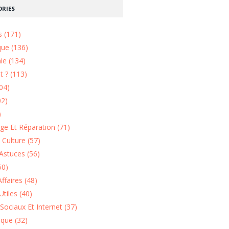
RIES
s (171)
que (136)
ie (134)
 ? (113)
04)
02)
)
e Et Réparation (71)
t Culture (57)
Astuces (56)
50)
ffaires (48)
Utiles (40)
Sociaux Et Internet (37)
ique (32)