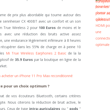
mme de prix plus abordable qui tourne autour des
le sennheiser CX 400BT avec un confort et un son
um True Wireless 2 pour
100 Euros
de moins et le
 avec une réduction des bruits active assez
re, une endurance légèrement inférieure à 8 heures
 récupérer dans les 55% de charge en à peine 10
 les
Mi True Wireless Earphones 2 Basic
de la la
xplosif de
35.9 Euros
par la boutique en ligne de la
rket.
en acheter un iPhone 11 Pro Max reconditionné
te pour un choix optimum ?
chat de vos écouteurs Bluetooth, certains critères
te. Nous citerons la réduction de bruit active, le
teurs. Ceux de type
intra-auriculaires
ou "
pods
"