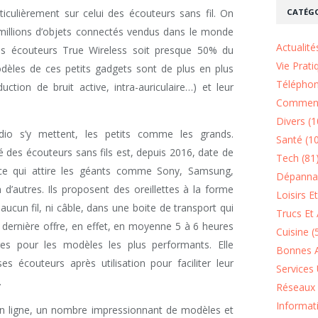
CATÉGO
ticulièrement sur celui des écouteurs sans fil. On
millions d’objets connectés vendus dans le monde
Actualité
des écouteurs True Wireless soit presque 50% du
Vie Prati
dèles de ces petits gadgets sont de plus en plus
Téléphon
ction de bruit active, intra-auriculaire…) et leur
Comment
Divers (1
udio s’y mettent, les petits comme les grands.
Santé (1
 des écouteurs sans fils est, depuis 2016, date de
Tech (81
nce qui attire les géants comme Sony, Samsung,
Dépannag
 d’autres. Ils proposent des oreillettes à la forme
Loisirs E
aucun fil, ni câble, dans une boite de transport qui
Trucs Et 
e dernière offre, en effet, en moyenne 5 à 6 heures
Cuisine (
res pour les modèles les plus performants. Elle
Bonnes A
 écouteurs après utilisation pour faciliter leur
Services 
.
Réseaux 
Informat
n ligne, un nombre impressionnant de modèles et