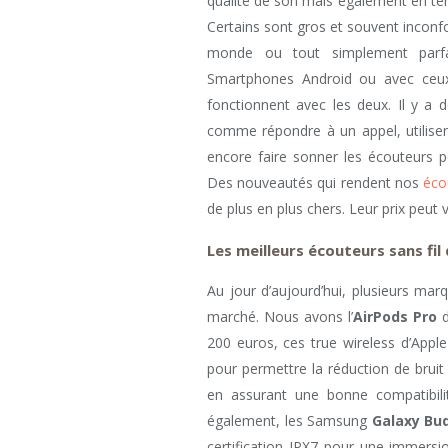
qualité de son mais également en te
Certains sont gros et souvent inconfo
monde ou tout simplement parfai
Smartphones Android ou avec ceu
fonctionnent avec les deux. Il y a
comme répondre à un appel, utilise
encore faire sonner les écouteurs p
Des nouveautés qui rendent nos
éco
de plus en plus chers. Leur prix peut 
Les meilleurs écouteurs sans fi
Au jour d’aujourd’hui, plusieurs mar
marché. Nous avons l’
AirPods Pro
d
200 euros, ces true wireless d’Apple
pour permettre la réduction de bruit
en assurant une bonne compatibili
également, les Samsung
Galaxy Bu
certification IPX7 pour une immersi