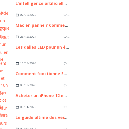
L’intelligence artificielle : bilan, enjeux et perspectives
07/02/2025
…
Mac en panne ? Comment savoir s’il vaut mieux le réparer ou en acheter un neuf ?
25/12/2024
…
Les dalles LED pour un éclairage écologique
16/05/2026
…
Comment fonctionne Euronext et pourquoi cette place boursière compte pour les investisseurs européens
08/03/2026
…
Acheter un iPhone 12 en 2026 : est ce toujours une bonne affaire ?
09/01/2025
…
Le guide ultime des vestes et blousons pour femmes à porter au quotidien
07/10/2024
…