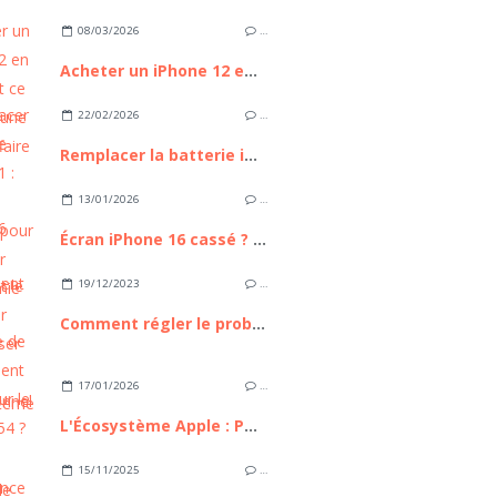
08/03/2026
…
Acheter un iPhone 12 en 2026 : est ce toujours une bonne affaire ?
22/02/2026
…
Remplacer la batterie iPhone 11 : Guide Complet pour Retrouver l'autonomie de votre appareil
13/01/2026
…
Écran iPhone 16 cassé ? Comment le remplacer sans passer par un professionnel
19/12/2023
…
Comment régler le problème de scintillement d'écran sur le Galaxy A54 ?
17/01/2026
…
L'Écosystème Apple : Pourquoi reste-t-il le maître incontesté de l'intégration technologique ?
15/11/2025
…