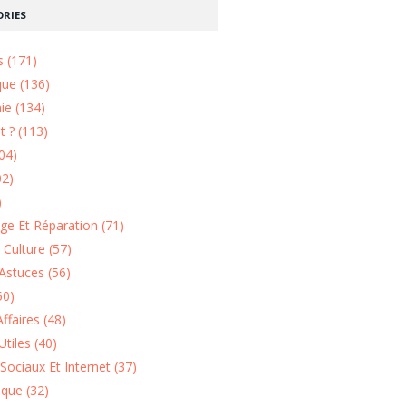
RIES
s (171)
que (136)
ie (134)
 ? (113)
04)
02)
)
e Et Réparation (71)
t Culture (57)
Astuces (56)
50)
ffaires (48)
Utiles (40)
Sociaux Et Internet (37)
ique (32)