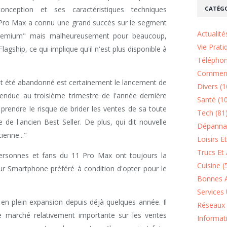
CATÉGO
nception et ses caractéristiques techniques
1 Pro Max a connu une grand succès sur le segment
Actualité
remium" mais malheureusement pour beaucoup,
Vie Prati
agship, ce qui implique qu'il n'est plus disponible à
Téléphon
Comment
est été abandonné est certainement le lancement de
Divers (1
tendue au troisième trimestre de l'année dernière
Santé (1
 prendre le risque de brider les ventes de sa toute
Tech (81
e l'ancien Best Seller. De plus, qui dit nouvelle
Dépannag
cienne..."
Loisirs E
Trucs Et 
 personnes et fans du 11 Pro Max ont toujours la
Cuisine (
 leur Smartphone préféré à condition d'opter pour le
Bonnes A
Services 
en plein expansion depuis déjà quelques année. Il
Réseaux 
 marché relativement importante sur les ventes
Informat