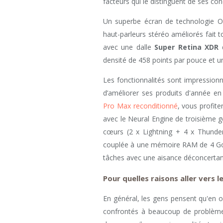
facteurs qui le distinguent de ses con
Un superbe écran de technologie 
haut-parleurs stéréo améliorés fait to
avec une dalle
Super Retina XDR
d
densité de 458 points par pouce et un
Les fonctionnalités sont impressionna
d’améliorer ses produits d'année en 
Pro Max reconditionné
, vous profit
avec le Neural Engine de troisième g
cœurs (2 x Lightning + 4 x Thunde
couplée à une mémoire RAM de 4 Go 
tâches avec une aisance déconcertan
Pour quelles raisons aller vers l
En général, les gens pensent qu'en o
confrontés à beaucoup de problèmes 