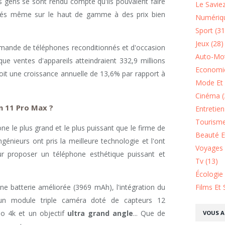
es gens se sont rendu compte qu'ils pouvaient faire
Le Saviez
éférés même sur le haut de gamme à des prix bien
Numériqu
Sport (31
Jeux (28)
demande de téléphones reconditionnés et d'occasion
Auto-Mot
ue ventes d'appareils atteindraient 332,9 millions
Economie
soit une croissance annuelle de 13,6% par rapport à
Mode Et 
Cinéma (
n 11 Pro Max ?
Entretie
Tourisme
one le plus grand et le plus puissant que le firme de
Beauté Et
ngénieurs ont pris la meilleure technologie et l'ont
Voyages 
r proposer un téléphone esthétique puissant et
Tv (13)
Écologie
Films Et 
e batterie améliorée (3969 mAh), l'intégration du
un module triple caméra doté de capteurs 12
éo 4k et un objectif
ultra grand angle
... Que de
VOUS A