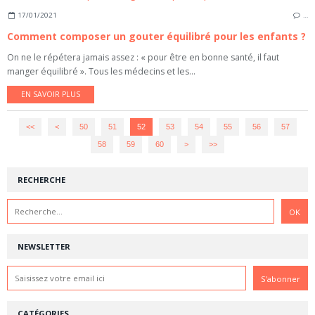
17/01/2021
…
Comment composer un gouter équilibré pour les enfants ?
On ne le répétera jamais assez : « pour être en bonne santé, il faut
manger équilibré ». Tous les médecins et les...
EN SAVOIR PLUS
<<
<
10
20
30
40
50
51
52
53
54
55
56
57
58
59
60
>
>>
RECHERCHE
NEWSLETTER
CATÉGORIES