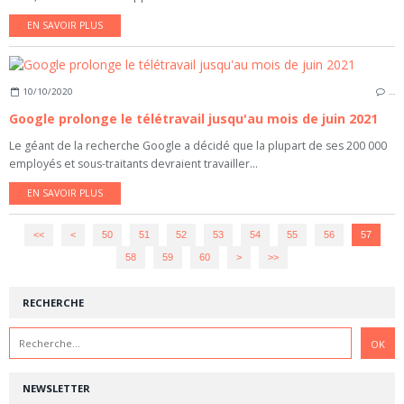
EN SAVOIR PLUS
10/10/2020
…
Google prolonge le télétravail jusqu'au mois de juin 2021
Le géant de la recherche Google a décidé que la plupart de ses 200 000
employés et sous-traitants devraient travailler...
EN SAVOIR PLUS
<<
<
10
20
30
40
50
51
52
53
54
55
56
57
58
59
60
>
>>
RECHERCHE
NEWSLETTER