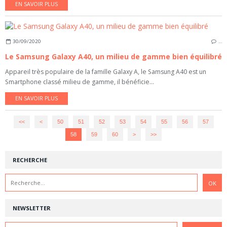
EN SAVOIR PLUS
30/09/2020
…
Le Samsung Galaxy A40, un milieu de gamme bien équilibré
Appareil très populaire de la famille Galaxy A, le Samsung A40 est un
Smartphone classé milieu de gamme, il bénéficie...
EN SAVOIR PLUS
<<
<
10
20
30
40
50
51
52
53
54
55
56
57
58
59
60
>
>>
RECHERCHE
NEWSLETTER