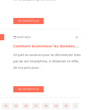
EN SAVOIR PLUS
05/07/2023
…
Comment économiser les données mobiles en voyage ?
On part en vacances pour se déconnecter mais
pas de son Smartphone, ni d’internet. En effet,
de nos jours pour...
EN SAVOIR PLUS
30
40
50
60
14
15
16
17
18
19
20
>