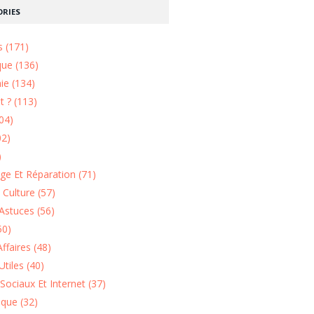
RIES
s (171)
que (136)
ie (134)
 ? (113)
04)
02)
)
e Et Réparation (71)
t Culture (57)
Astuces (56)
50)
ffaires (48)
Utiles (40)
Sociaux Et Internet (37)
ique (32)