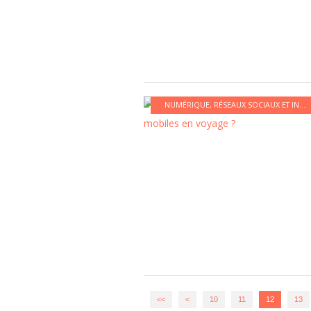
NUMÉRIQUE
,
RÉSEAUX SOCIAUX ET INTERNET
<<
<
10
11
12
13