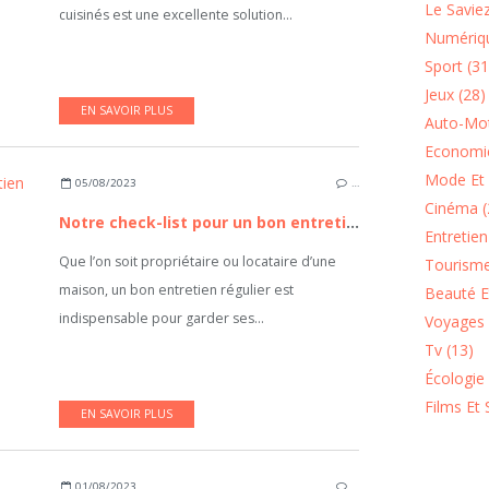
Le Saviez
cuisinés est une excellente solution...
Numériqu
Sport (31
Jeux (28)
EN SAVOIR PLUS
Auto-Mot
Economie
Mode Et 
05/08/2023
…
Cinéma (
Notre check-list pour un bon entretien de la maison
Entretie
Que l’on soit propriétaire ou locataire d’une
Tourisme
maison, un bon entretien régulier est
Beauté Et
indispensable pour garder ses...
Voyages 
Tv (13)
Écologie
Films Et 
EN SAVOIR PLUS
01/08/2023
…