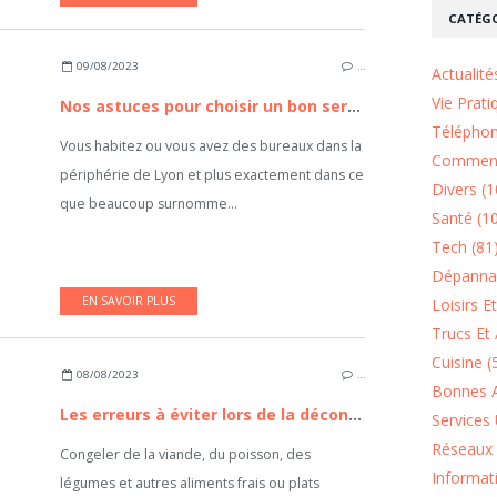
CATÉGO
09/08/2023
…
Actualité
Vie Prati
Nos astuces pour choisir un bon serrurier à Villeurbanne
Téléphon
Vous habitez ou vous avez des bureaux dans la
Comment
périphérie de Lyon et plus exactement dans ce
Divers (1
que beaucoup surnomme...
Santé (1
Tech (81
Dépannag
EN SAVOIR PLUS
Loisirs E
Trucs Et 
Cuisine (
08/08/2023
…
Bonnes A
Les erreurs à éviter lors de la décongélation des aliments
Services 
Réseaux 
Congeler de la viande, du poisson, des
Informat
légumes et autres aliments frais ou plats