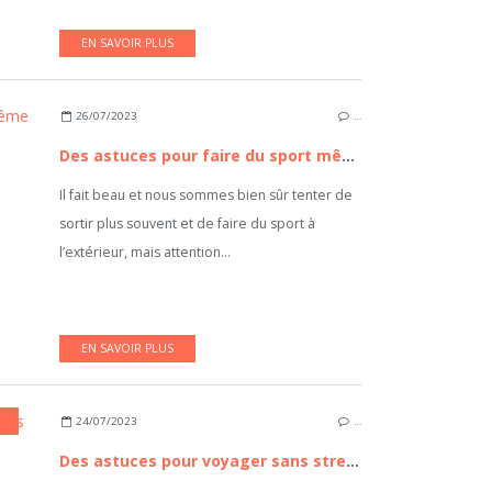
EN SAVOIR PLUS
26/07/2023
…
Des astuces pour faire du sport même quand il fait chaud
Il fait beau et nous sommes bien sûr tenter de
sortir plus souvent et de faire du sport à
l’extérieur, mais attention...
EN SAVOIR PLUS
24/07/2023
…
Des astuces pour voyager sans stress