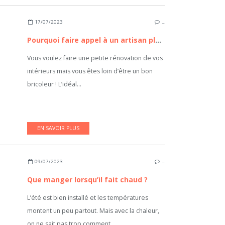
17/07/2023
…
Pourquoi faire appel à un artisan plaquiste ?
Vous voulez faire une petite rénovation de vos
intérieurs mais vous êtes loin d’être un bon
bricoleur ! L’idéal...
EN SAVOIR PLUS
09/07/2023
…
Que manger lorsqu’il fait chaud ?
L’été est bien installé et les températures
montent un peu partout. Mais avec la chaleur,
on ne sait pas trop comment...