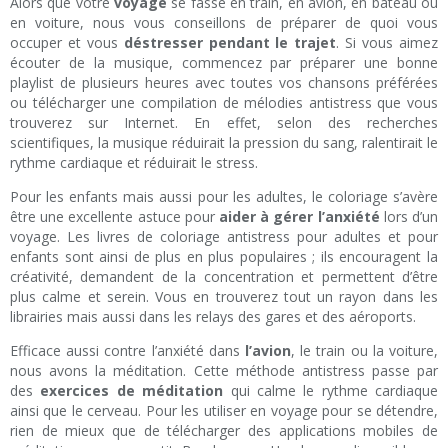
Alors que votre
voyage
se fasse en train, en avion, en bateau ou
en voiture, nous vous conseillons de préparer de quoi vous
occuper et vous
déstresser pendant le trajet
. Si vous aimez
écouter de la musique, commencez par préparer une bonne
playlist de plusieurs heures avec toutes vos chansons préférées
ou télécharger une compilation de mélodies antistress que vous
trouverez sur Internet. En effet, selon des recherches
scientifiques, la musique réduirait la pression du sang, ralentirait le
rythme cardiaque et réduirait le stress.
Pour les enfants mais aussi pour les adultes, le coloriage s’avère
être une excellente astuce pour
aider à gérer l’anxiété
lors d’un
voyage. Les livres de coloriage antistress pour adultes et pour
enfants sont ainsi de plus en plus populaires ; ils encouragent la
créativité, demandent de la concentration et permettent d’être
plus calme et serein. Vous en trouverez tout un rayon dans les
librairies mais aussi dans les relays des gares et des aéroports.
Efficace aussi contre l’anxiété dans
l’avion
, le train ou la voiture,
nous avons la méditation. Cette méthode antistress passe par
des
exercices de méditation
qui calme le rythme cardiaque
ainsi que le cerveau. Pour les utiliser en voyage pour se détendre,
rien de mieux que de télécharger des applications mobiles de