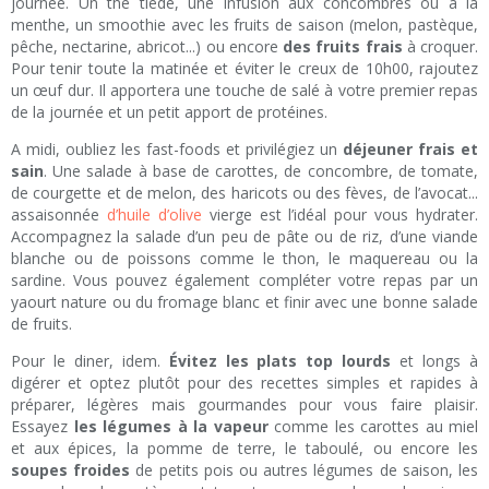
journée. Un thé tiède, une infusion aux concombres ou à la
menthe, un smoothie avec les fruits de saison (melon, pastèque,
pêche, nectarine, abricot...) ou encore
des fruits frais
à croquer.
Pour tenir toute la matinée et éviter le creux de 10h00, rajoutez
un œuf dur. Il apportera une touche de salé à votre premier repas
de la journée et un petit apport de protéines.
A midi, oubliez les fast-foods et privilégiez un
déjeuner frais et
sain
. Une salade à base de carottes, de concombre, de tomate,
de courgette et de melon, des haricots ou des fèves, de l’avocat...
assaisonnée
d’huile d’olive
vierge est l’idéal pour vous hydrater.
Accompagnez la salade d’un peu de pâte ou de riz, d’une viande
blanche ou de poissons comme le thon, le maquereau ou la
sardine. Vous pouvez également compléter votre repas par un
yaourt nature ou du fromage blanc et finir avec une bonne salade
de fruits.
Pour le diner, idem.
Évitez les plats top lourds
et longs à
digérer et optez plutôt pour des recettes simples et rapides à
préparer, légères mais gourmandes pour vous faire plaisir.
Essayez
les légumes à la vapeur
comme les carottes au miel
et aux épices, la pomme de terre, le taboulé, ou encore les
soupes froides
de petits pois ou autres légumes de saison, les