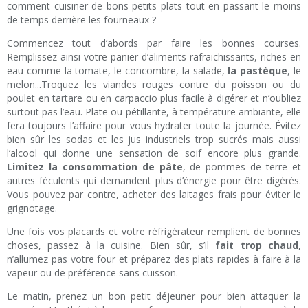
comment cuisiner de bons petits plats tout en passant le moins
de temps derrière les fourneaux ?
Commencez tout d’abords par faire les bonnes courses.
Remplissez ainsi votre panier d’aliments rafraichissants, riches en
eau comme la tomate, le concombre, la salade,
la pastèque
, le
melon...Troquez les viandes rouges contre du poisson ou du
poulet en tartare ou en carpaccio plus facile à digérer et n’oubliez
surtout pas l’eau. Plate ou pétillante, à température ambiante, elle
fera toujours l’affaire pour vous hydrater toute la journée. Évitez
bien sûr les sodas et les jus industriels trop sucrés mais aussi
l’alcool qui donne une sensation de soif encore plus grande.
Limitez la consommation de pâte
, de pommes de terre et
autres féculents qui demandent plus d’énergie pour être digérés.
Vous pouvez par contre, acheter des laitages frais pour éviter le
grignotage.
Une fois vos placards et votre réfrigérateur remplient de bonnes
choses, passez à la cuisine. Bien sûr, s’il
fait trop chaud
,
n’allumez pas votre four et préparez des plats rapides à faire à la
vapeur ou de préférence sans cuisson.
Le matin, prenez un bon petit déjeuner pour bien attaquer la