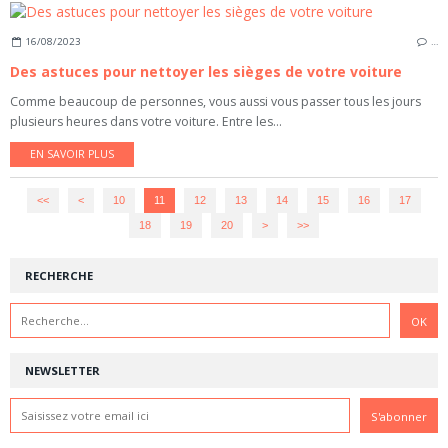
16/08/2023
…
Des astuces pour nettoyer les sièges de votre voiture
Comme beaucoup de personnes, vous aussi vous passer tous les jours
plusieurs heures dans votre voiture. Entre les...
EN SAVOIR PLUS
<<
<
10
11
12
13
14
15
16
17
18
19
20
30
40
50
60
>
>>
RECHERCHE
NEWSLETTER