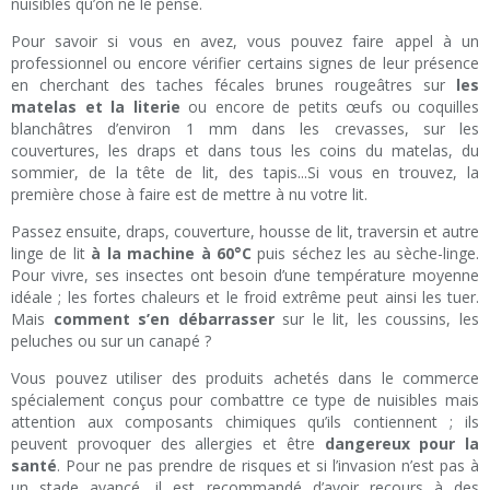
nuisibles qu’on ne le pense.
Pour savoir si vous en avez, vous pouvez faire appel à un
professionnel ou encore vérifier certains signes de leur présence
en cherchant des taches fécales brunes rougeâtres sur
les
matelas et la literie
ou encore de petits œufs ou coquilles
blanchâtres d’environ 1 mm dans les crevasses, sur les
couvertures, les draps et dans tous les coins du matelas, du
sommier, de la tête de lit, des tapis...Si vous en trouvez, la
première chose à faire est de mettre à nu votre lit.
Passez ensuite, draps, couverture, housse de lit, traversin et autre
linge de lit
à la machine à 60°C
puis séchez les au sèche-linge.
Pour vivre, ses insectes ont besoin d’une température moyenne
idéale ; les fortes chaleurs et le froid extrême peut ainsi les tuer.
Mais
comment s’en débarrasser
sur le lit, les coussins, les
peluches ou sur un canapé ?
Vous pouvez utiliser des produits achetés dans le commerce
spécialement conçus pour combattre ce type de nuisibles mais
attention aux composants chimiques qu’ils contiennent ; ils
peuvent provoquer des allergies et être
dangereux pour la
santé
. Pour ne pas prendre de risques et si l’invasion n’est pas à
un stade avancé, il est recommandé d’avoir recours à des