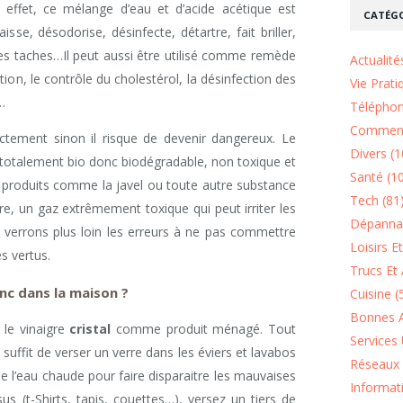
effet, ce mélange d’eau et d’acide acétique est
CATÉGO
sse, désodorise, désinfecte, détartre, fait briller,
les taches…Il peut aussi être utilisé comme remède
Actualité
tion, le contrôle du cholestérol, la désinfection des
Vie Prati
…
Téléphon
Comment
rrectement sinon il risque de devenir dangereux. Le
Divers (1
de totalement bio donc biodégradable, non toxique et
Santé (1
s produits comme la javel ou toute autre substance
Tech (81
re, un gaz extrêmement toxique qui peut irriter les
Dépannag
s verrons plus loin les erreurs à ne pas commettre
Loisirs E
s vertus.
Trucs Et 
nc dans la maison ?
Cuisine (
Bonnes A
r le vinaigre
cristal
comme produit ménagé. Tout
Services 
uffit de verser un verre dans les éviers et lavabos
Réseaux 
de l’eau chaude pour faire disparaitre les mauvaises
Informat
us (t-Shirts, tapis, couettes…), versez un tiers de