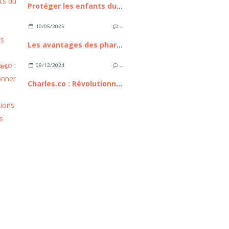
Protéger les enfants du soleil
10/05/2025
…
Les avantages des pharmacies en ligne
09/12/2024
…
Charles.co : Révolutionner les consultations médicales