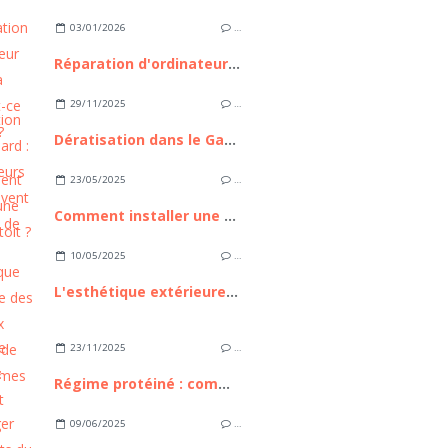
03/01/2026
…
Réparation d'ordinateur express à Nice : est-ce possible ?
29/11/2025
…
Dératisation dans le Gard : ces 3 erreurs qui aggravent l'invasion de rongeurs
23/05/2025
…
Comment installer une tente de toit ?
10/05/2025
…
L'esthétique extérieure des nouveaux modèles de mobil homes
23/11/2025
…
Régime protéiné : comment réussir ?
09/06/2025
…