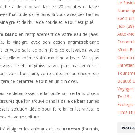
Le Saviez
 partie à désodoriser, laissez 20 minutes et lavez
Numériqu
 l’habitude de le faire. Si vous avez des taches
Sport (31
naigre et de l’huile de coude et le tour est joué.
Jeux (28)
Auto-Mot
re blanc
en remplacement de votre eau de javel.
Economie
e, le vinaigre avec son action antimicrobienne
Mode Et 
es et votre salle de bain (faïence et lavabo), votre
Cinéma (
-vaisselle et même votre machine à laver. Mais pas
Entretie
vaisselle et il dégraissera vos plats, casseroles et
Tourisme
ans votre bouilloire, votre cafetière ou encore sur
Beauté Et
ra de détartrer le tout en un clin d’œil.
Voyages 
our se débarrasser de la rouille sur certains objets
Tv (13)
ssures que l’on trouve dans la salle de bain sur les
Écologie
st la solution idéale pour faire briller les vitres, le
Films Et 
omes de votre voiture.
VOUS A
t à éloigner les animaux et les
insectes
(fourmis,