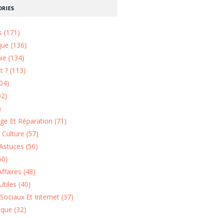
RIES
s (171)
que (136)
ie (134)
 ? (113)
04)
02)
)
e Et Réparation (71)
t Culture (57)
Astuces (56)
50)
ffaires (48)
Utiles (40)
Sociaux Et Internet (37)
ique (32)