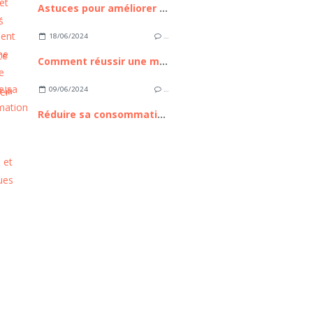
Astuces pour améliorer votre expérience avec Messenger
18/06/2024
…
Comment réussir une manucure parfaite à la maison ?
09/06/2024
…
Réduire sa consommation d'eau : astuces pratiques et écologiques