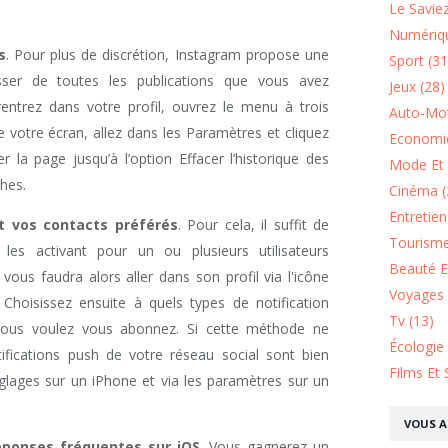
Le Saviez
Numériqu
s
. Pour plus de discrétion, Instagram propose une
Sport (31
ser de toutes les publications que vous avez
Jeux (28)
entrez dans votre profil, ouvrez le menu à trois
Auto-Mot
e votre écran, allez dans les Paramètres et cliquez
Economie
ler la page jusqu’à l’option Effacer l’historique des
Mode Et 
hes.
Cinéma (
Entretie
t vos contacts préférés
. Pour cela, il suffit de
Tourisme
 les activant pour un ou plusieurs utilisateurs
Beauté Et
vous faudra alors aller dans son profil via l'icône
Voyages 
 Choisissez ensuite à quels types de notification
Tv (13)
.) vous voulez vous abonnez. Si cette méthode ne
Écologie
tifications push de votre réseau social sont bien
Films Et 
réglages sur un iPhone et via les paramètres sur un
VOUS A
éponses fréquentes sur iOS
. Vous gagnerez un