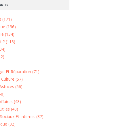
RIES
s (171)
que (136)
ie (134)
 ? (113)
04)
02)
)
e Et Réparation (71)
t Culture (57)
Astuces (56)
50)
ffaires (48)
Utiles (40)
Sociaux Et Internet (37)
ique (32)