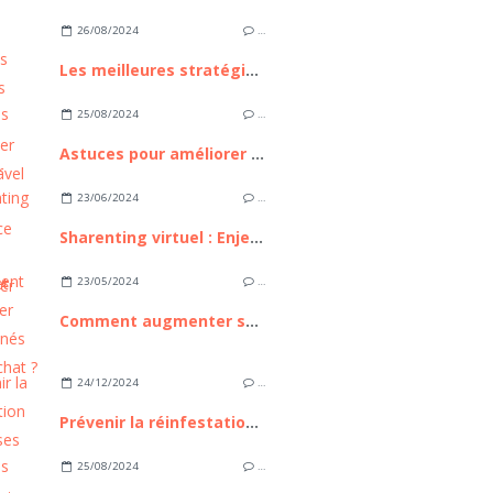
26/08/2024
…
Les meilleures stratégies pour développer avec Laravel
25/08/2024
…
Astuces pour améliorer votre expérience avec Messenger
23/06/2024
…
Sharenting virtuel : Enjeux, Risques et Gestion
23/05/2024
…
Comment augmenter ses abonnés sur snapchat ?
24/12/2024
…
Prévenir la réinfestation de punaises de lit : Conseils et stratégies
25/08/2024
…