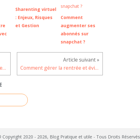
Sharenting virtuel
: Enjeux, Risques
Comment
tre
et Gestion
augmenter ses
vec
abonnés sur
snapchat ?
Comment faire des dons de vêtements aux personnes dans le besoin ?
Comment gérer la rentrée et éviter le stress ?
E
 Copyright 2020 - 2026, Blog Pratique et utile - Tous Droits Réserv