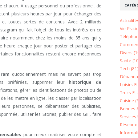
CATÉGO
 de chacun. A usage personnel ou professionnel, de
ctent plusieurs heures par jour pour échanger des
Actualité
et toutes sortes de contenus. Avec 2 milliards
Vie Prati
Instagram qui fait l’objet de tous les intérêts en ce
Téléphon
laire notamment chez les moins de 35 ans qui y
Comment
ne heure chaque jour pour poster et partager des
Divers (1
rtaines fonctionnalités restent encore méconnues
Santé (1
Tech (81
gram
quotidiennement mais ne savent pas trop
Dépannag
ons préférées, supprimer leur
historique de
Loisirs E
fications, gérer les identifications de photos ou de
Trucs Et 
 de les mettre en ligne, les classer par localisation
Cuisine (
eurs personnes, se débarrasser des publicités,
Bonnes A
pprimée, utiliser les Stories, publier des GIF, faire
Services 
Réseaux 
Informat
pensables
pour mieux maitriser votre compte et