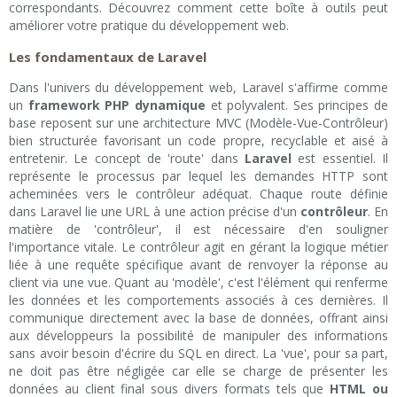
correspondants. Découvrez comment cette boîte à outils peut
améliorer votre pratique du développement web.
Les fondamentaux de Laravel
Dans l'univers du développement web, Laravel s'affirme comme
un
framework PHP dynamique
et polyvalent. Ses principes de
base reposent sur une architecture MVC (Modèle-Vue-Contrôleur)
bien structurée favorisant un code propre, recyclable et aisé à
entretenir. Le concept de 'route' dans
Laravel
est essentiel. Il
représente le processus par lequel les demandes HTTP sont
acheminées vers le contrôleur adéquat. Chaque route définie
dans Laravel lie une URL à une action précise d'un
contrôleur
. En
matière de 'contrôleur', il est nécessaire d'en souligner
l'importance vitale. Le contrôleur agit en gérant la logique métier
liée à une requête spécifique avant de renvoyer la réponse au
client via une vue. Quant au 'modèle', c'est l'élément qui renferme
les données et les comportements associés à ces dernières. Il
communique directement avec la base de données, offrant ainsi
aux développeurs la possibilité de manipuler des informations
sans avoir besoin d'écrire du SQL en direct. La 'vue', pour sa part,
ne doit pas être négligée car elle se charge de présenter les
données au client final sous divers formats tels que
HTML ou