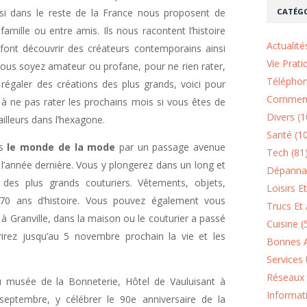
CATÉGO
ussi dans le reste de la France nous proposent de
famille ou entre amis. Ils nous racontent l’histoire
Actualité
font découvrir des créateurs contemporains ainsi
Vie Prati
vous soyez amateur ou profane, pour ne rien rater,
Téléphon
 régaler des créations des plus grands, voici pour
Comment
 à ne pas rater les prochains mois si vous êtes de
Divers (1
ailleurs dans l’hexagone.
Santé (1
ns
le monde de la mode
par un passage avenue
Tech (81
 l’année dernière. Vous y plongerez dans un long et
Dépannag
n des plus grands couturiers. Vêtements, objets,
Loisirs E
e 70 ans d’histoire. Vous pouvez également vous
Trucs Et 
 à Granville, dans la maison ou le couturier a passé
Cuisine (
irez jusqu’au 5 novembre prochain la vie et les
Bonnes A
Services 
Réseaux 
u musée de la Bonneterie, Hôtel de Vauluisant à
Informat
septembre, y célébrer le 90e anniversaire de la