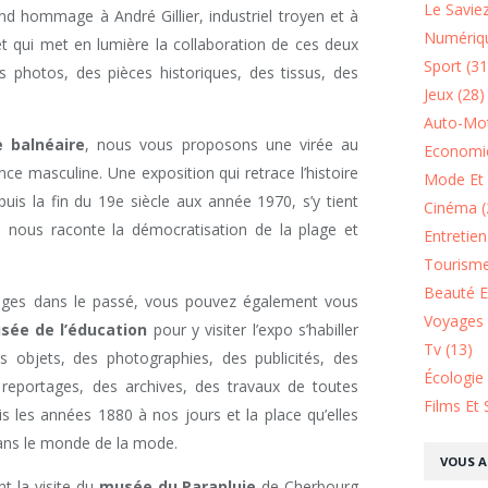
Le Saviez
nd hommage à André Gillier, industriel troyen et à
Numériqu
 qui met en lumière la collaboration de ces deux
Sport (31
 photos, des pièces historiques, des tissus, des
Jeux (28)
Auto-Mot
 balnéaire
, nous vous proposons une virée au
Economie
ce masculine. Une exposition qui retrace l’histoire
Mode Et 
puis la fin du 19e siècle aux année 1970, s’y tient
Cinéma (
e nous raconte la démocratisation de la plage et
Entretie
Tourisme
Beauté Et
ages dans le passé, vous pouvez également vous
Voyages 
sée de l’éducation
pour y visiter l’expo s’habiller
Tv (13)
s objets, des photographies, des publicités, des
Écologie
 reportages, des archives, des travaux de toutes
Films Et 
is les années 1880 à nos jours et la place qu’elles
ans le monde de la mode.
VOUS A
 la visite du
musée du Parapluie
de Cherbourg