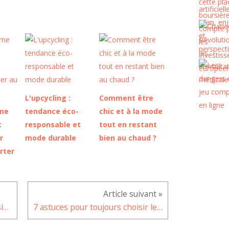
L'upcycling :
Comment être
ime
tendance éco-
chic et à la mode
t
responsable et
tout en restant
r
mode durable
bien au chaud ?
rter
Des astuces pour nettoyer les sièges de votre voiture
7 astuces pour toujours choisir le casino en ligne le plus adapté à ses besoins