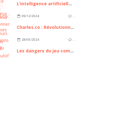
L’intelligence artificielle : bilan, enjeux et perspectives
09/12/2024
…
Charles.co : Révolutionner les consultations médicales
28/05/2024
…
Les dangers du jeu compulsif en ligne