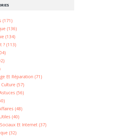
RIES
s (171)
que (136)
ie (134)
 ? (113)
04)
02)
)
e Et Réparation (71)
t Culture (57)
Astuces (56)
50)
ffaires (48)
Utiles (40)
Sociaux Et Internet (37)
ique (32)