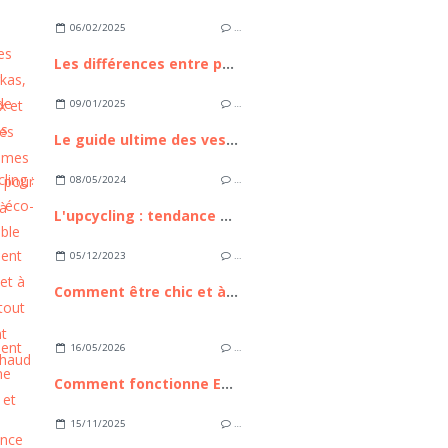
06/02/2025
…
Les différences entre parkas, manteaux et doudounes pour femmes
09/01/2025
…
Le guide ultime des vestes et blousons pour femmes à porter au quotidien
08/05/2024
…
L'upcycling : tendance éco-responsable et mode durable
05/12/2023
…
Comment être chic et à la mode tout en restant bien au chaud ?
16/05/2026
…
Comment fonctionne Euronext et pourquoi cette place boursière compte pour les investisseurs européens
15/11/2025
…