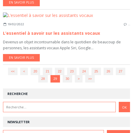
EN SAVOIR PLUS
19/02/2022
…
L’essentiel à savoir sur les assistants vocaux
Devenus un objet incontournable dans le quotidien de beaucoup de
personnes, les assistants vocaux Apple Siri, Google...
EN SAVOIR PLUS
<<
<
10
20
21
22
23
24
25
26
27
28
29
30
40
50
60
>
>>
RECHERCHE
NEWSLETTER