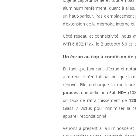
loge le capteur selfie et tout en bas
aluminium renferment, quant à elles,
un haut-parleur. Pas d’emplacement 
d’extension de la mémoire interne et 
Côté réseau et connectivité, nous 
WiFi 6 802.11ax, le Bluetooth 5.0 et l
Un écran au top à condition de
En tant que fabricant d’écran et no
à l’erreur et n’en fait pas puisque l
rénové. Elle embarque la meilleu
pouces
, une définition
Full HD+
(108
un taux de rafraichissement de
12
Glass 7 Victus pour minimiser la c
appareil reconditionné.
Venons à présent à la luminosité et 