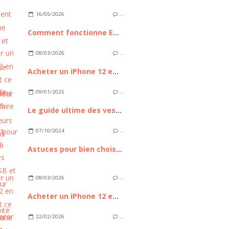
16/05/2026
…
Comment fonctionne Euronext et pourquoi cette place boursière compte pour les investisseurs européens
08/03/2026
…
Acheter un iPhone 12 en 2026 : est ce toujours une bonne affaire ?
09/01/2025
…
Le guide ultime des vestes et blousons pour femmes à porter au quotidien
07/10/2024
…
Astuces pour bien choisir ses câbles USB et HDMI pour une connectivité optimale
08/03/2026
…
Acheter un iPhone 12 en 2026 : est ce toujours une bonne affaire ?
22/02/2026
…