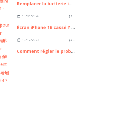
Remplacer la batterie iPhone 11 : Guide Complet pour Retrouver l'autonomie de votre appareil
13/01/2026
…
Écran iPhone 16 cassé ? Comment le remplacer sans passer par un professionnel
19/12/2023
…
Comment régler le problème de scintillement d'écran sur le Galaxy A54 ?