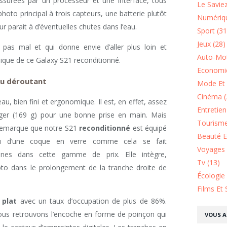
ssurées par un processeur et une interface, tous
Le Saviez
oto principal à trois capteurs, une batterie plutôt
Numériqu
r parait à d’éventuelles chutes dans l’eau.
Sport (31
Jeux (28)
 pas mal et qui donne envie d’aller plus loin et
Auto-Mot
hnique de ce Galaxy S21 reconditionné.
Economie
eu déroutant
Mode Et 
Cinéma (
au, bien fini et ergonomique. Il est, en effet, assez
Entretie
éger (169 g) pour une bonne prise en main. Mais
Tourisme
n remarque que notre S21
reconditionné
est équipé
Beauté Et
eu d’une coque en verre comme cela se fait
Voyages 
ones dans cette gamme de prix. Elle intègre,
Tv (13)
oto dans le prolongement de la tranche droite de
Écologie
Films Et 
 plat
avec un taux d’occupation de plus de 86%.
us retrouvons l’encoche en forme de poinçon qui
VOUS A