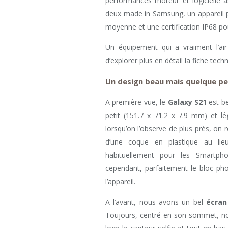
performances moteur et logicielle a
deux made in Samsung, un appareil ph
moyenne et une certification IP68 pou
Un équipement qui a vraiment l’air
d’explorer plus en détail la fiche tec
Un design beau mais quelque p
A première vue, le
Galaxy S21
est be
petit (151.7 x 71.2 x 7.9 mm) et l
lorsqu’on l’observe de plus près, o
d’une coque en plastique au li
habituellement pour les Smartph
cependant, parfaitement le bloc ph
l’appareil.
A l’avant, nous avons un bel
écran
Toujours, centré en son sommet, no