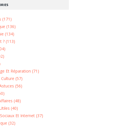
RIES
s (171)
que (136)
ie (134)
 ? (113)
04)
02)
)
e Et Réparation (71)
t Culture (57)
Astuces (56)
50)
ffaires (48)
Utiles (40)
Sociaux Et Internet (37)
ique (32)