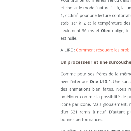
Pour profiter du meilleur rendu dans l
et choisir le mode "naturel". Là, la 
1,7 cd/m² pour une lecture confortab
stabiliser à 2 et la température des
seulement 36 ms et
Oled
oblige, le
est nulle.
A LIRE :
Comment résoudre les problè
Un processeur et une surcouch
Comme pour ses frères de la même
avec l’interface
One UI 3.1
. Une surco
des animations bien faites. Nous r
améliorer comme la possibilité de per
icone par icone. Mais globalement, ri
d’un S21 remis à neuf. D’autant 
bonnes performances.