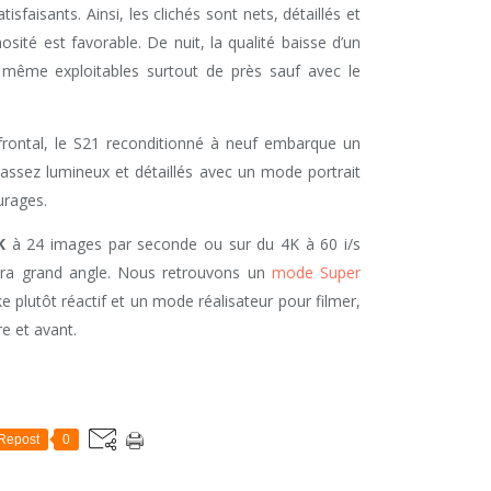
tisfaisants. Ainsi, les clichés sont nets, détaillés et
osité est favorable. De nuit, la qualité baisse d’un
t même exploitables surtout de près sauf avec le
 frontal, le S21 reconditionné à neuf embarque un
assez lumineux et détaillés avec un mode portrait
urages.
K
à 24 images par seconde ou sur du 4K à 60 i/s
ltra grand angle. Nous retrouvons un
mode Super
 plutôt réactif et un mode réalisateur pour filmer,
e et avant.
Repost
0