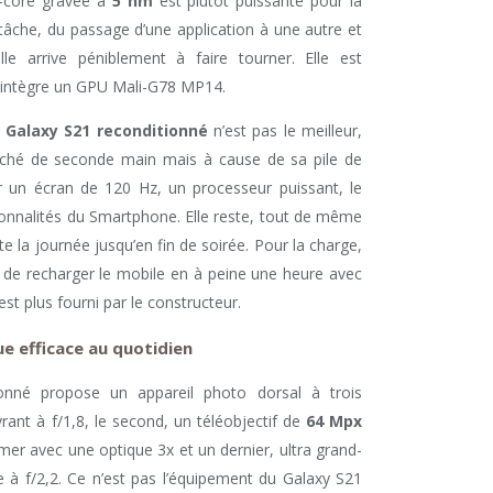
-core gravée à
5 nm
est plutôt puissante pour la
tâche, du passage d’une application à une autre et
le arrive péniblement à faire tourner. Elle est
 intègre un GPU Mali-G78 MP14.
e
Galaxy S21 reconditionné
n’est pas le meilleur,
arché de seconde main mais à cause de sa pile de
r un écran de 120 Hz, un processeur puissant, le
ionnalités du Smartphone. Elle reste, tout de même
ute la journée jusqu’en fin de soirée. Pour la charge,
 de recharger le mobile en à peine une heure avec
est plus fourni par le constructeur.
e efficace au quotidien
nné propose un appareil photo dorsal à trois
ant à f/1,8, le second, un téléobjectif de
64 Mpx
r avec une optique 3x et un dernier, ultra grand-
à f/2,2. Ce n’est pas l’équipement du Galaxy S21