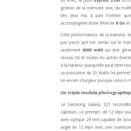
En effet, la puce
Exynos 2100
octo
gestion de la mémoire vive, du multi
des jeux mis à part Fortnite qu’el
accompagnée d’une RAM de
8 Go
et
Côté performances de la batterie, l
pas parce qu’il est vendu sur le m
seulement
4000 mAh
qui doit gére
réseau 5G et toutes les autres fonct
à la hauteur puisqu’elle peut tenir to
sa puissance de 25 Watts lui permet
un ancien chargeur puisque celui-ci n’
Un triple module photographiqu
Le Samsung Galaxy S21 reconditio
capteurs. Le premier, de 12 Mpx ouvr
avec optique 29 mm capable de zoome
angle de 12 Mpx avec une ouverture 