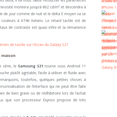
es deux, il va nous falloir retoucher les paramètres
luminosité montera jusqu’à 862 cd/m² et descendra à
le de jour comme de nuit et le delta E moyen va se
 couleurs à 6746 Kelvins. Le retard tactile est de
 taux de contraste est quasi infini et la rémanence
mes de tactile sur l'écran du Galaxy S21
e maison
 série, le
Samsung S21
tourne sous Android 11
uche plutôt agréable, facile à utiliser et fluide avec
emarquons, toutefois, quelques petites choses à
sonnalisation de l’interface qui ne peut être faite
en de bien grave ou de rédhibitoire lors de l’achat
plus que son processeur Exynos propose de très