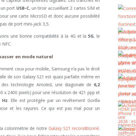
, le capteur d’empreintes digitales. Les tranches en
 un port
USB-C
, un tiroir accueillant 2 cartes SIM et
pour une carte MicroSD et donc aucune possibilité
pas de port mini-jack 3,5.
avons une bonne compatibilité à la 4G et la
5G
, le
e NFC.
 passer en mode naturel
tamment ceux pour mobile, Samsung n’a pas le droit
a dalle de son Galaxy S21 est quasi parfaite même en
re des technologie Amoled, une diagonale de
6,2
0 x 2400 pixels) pour une résolution de 421 ppp et
0 Hz
. Elle est protégée par un revêtement Gorilla
asse et les rayures. Ce qui est pas mal pour un
la colorimétrie de notre
Galaxy S21 reconditionné
.