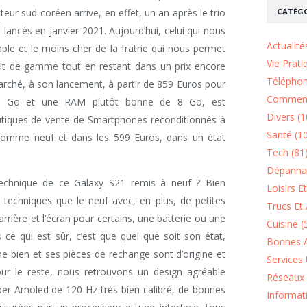
CATÉGO
r sud-coréen arrive, en effet, un an après le trio
 lancés en janvier 2021. Aujourd’hui, celui qui nous
Actualité
imple et le moins cher de la fratrie qui nous permet
Vie Prati
aut de gamme tout en restant dans un prix encore
Téléphon
marché, à son lancement, à partir de 859 Euros pour
Comment
8 Go et une RAM plutôt bonne de 8 Go, est
Divers (1
utiques de vente de Smartphones reconditionnés à
Santé (1
comme neuf et dans les 599 Euros, dans un état
Tech (81
Dépannag
echnique de ce Galaxy S21 remis à neuf ? Bien
Loisirs E
techniques que le neuf avec, en plus, de petites
Trucs Et 
rrière et l’écran pour certains, une batterie ou une
Cuisine (
s ce qui est sûr, c’est que quel que soit son état,
Bonnes A
e bien et ses pièces de rechange sont d’origine et
Services 
our le reste, nous retrouvons un design agréable
Réseaux 
uper Amoled de 120 Hz très bien calibré, de bonnes
Informat