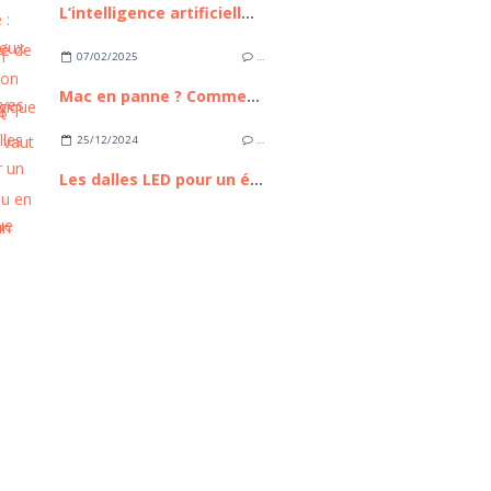
L’intelligence artificielle : bilan, enjeux et perspectives
07/02/2025
…
Mac en panne ? Comment savoir s’il vaut mieux le réparer ou en acheter un neuf ?
25/12/2024
…
Les dalles LED pour un éclairage écologique