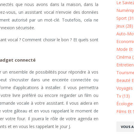
Le Saviez
onnectés que nous avons dans la maison, dans la
Numériqu
ez-vous, un assistant vocal n’envoie des données
Sport (31
uement autorisé par un mot-clé. Toutefois, cela ne
Jeux (28)
nexion sécurisée.
Auto-Mot
tant vocal ? Comment choisir le bon ? Et quels sont
Economie
Mode Et 
Cinéma (
gadget connecté
Entretie
oir un ensemble de possibilités pour répondre à vos
Tourisme
 peut s’incruster dans une enceinte connectée ou
Beauté Et
me d’applications à installer. Il vous permettra
Voyages 
votre livre préféré ou encore regarder un film ou
Tv (13)
demande vocale à votre assistant. Il vous aidera en
Écologie
de votre gâteau et en vous rappelant le moment de
Films Et 
er votre four. Il jouera le rôle de votre agenda en
ts et en vous les rappelant le jour J.
VOUS A