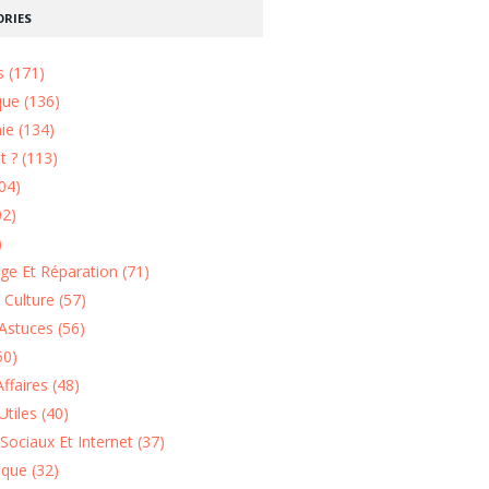
RIES
s (171)
que (136)
ie (134)
 ? (113)
04)
02)
)
e Et Réparation (71)
t Culture (57)
Astuces (56)
50)
ffaires (48)
Utiles (40)
Sociaux Et Internet (37)
ique (32)