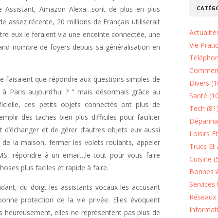
CATÉGO
le Assistant, Amazon Alexa…sont de plus en plus
e assez récente, 20 millions de Français utiliserait
Actualité
ntre eux le feraient via une enceinte connectée, une
Vie Prati
nd nombre de foyers depuis sa généralisation en
Téléphon
Comment
s ne faisaient que répondre aux questions simples de
Divers (1
l à Paris aujourd’hui ? " mais désormais grâce au
Santé (1
ificielle, ces petits objets connectés ont plus de
Tech (81
lir des taches bien plus difficiles pour faciliter
Dépannag
nt d’échanger et de gérer d’autres objets eux aussi
Loisirs E
 de la maison, fermer les volets roulants, appeler
Trucs Et 
MS, répondre à un email…le tout pour vous faire
Cuisine (
oses plus faciles et rapide à faire.
Bonnes A
Services 
dant, du doigt les assistants vocaux les accusant
Réseaux 
onne protection de la vie privée. Elles évoquent
Informat
 heureusement, elles ne représentent pas plus de