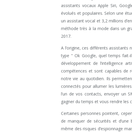
assistants vocaux Apple Siri, Goog
évolués et populaires. Selon une étud
un assistant vocal et 3,2 millions d’e
méthode très à la mode dans un gra
2017.
A l’origine, ces différents assistant
type " Ok Google, quel temps fait-i
développement de l’intelligence art
compétences et sont capables de remp
notre vie au quotidien. Ils permette
connectés pour allumer les lumières
l’un de vos contacts, envoyer un S
gagner du temps et vous rendre les ch
Certaines personnes pointent, cepen
de manquer de sécurités et d’une b
même des risques d’espionnage mais