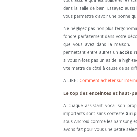
vous assure qu’il est solide et résista
dans la salle de bain. Essayez aussi
vous permettre d’avoir une bonne qua
Ne négligez pas non plus l’ergonomie
fondre parfaitement dans votre décor
que vous avez dans la maison. Il es
permettant entre autres un
accès r
si vous n’êtes pas un as de la high-tec
vite mettre de côté à cause de sa diffic
A LIRE :
Comment acheter sur Internet
Le top des enceintes et haut-p
A chaque assistant vocal son pro
importants sont sans conteste
Siri
p
sous Android comme les Samsung et b
avons fait pour vous une petite séle