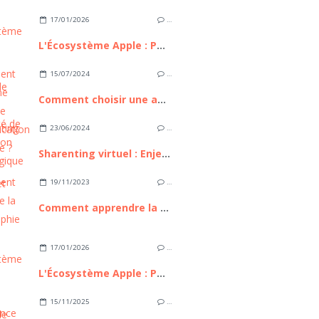
17/01/2026
…
L'Écosystème Apple : Pourquoi reste-t-il le maître incontesté de l'intégration technologique ?
15/07/2024
…
Comment choisir une agence de communication qualitative ?
23/06/2024
…
Sharenting virtuel : Enjeux, Risques et Gestion
19/11/2023
…
Comment apprendre la photographie ?
17/01/2026
…
L'Écosystème Apple : Pourquoi reste-t-il le maître incontesté de l'intégration technologique ?
15/11/2025
…