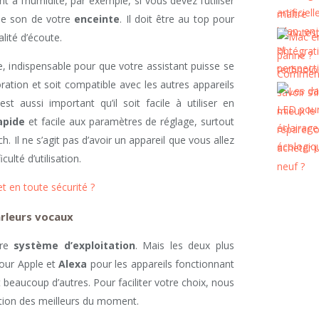
nt à l’humidité, par exemple, si vous devez l’utiliser
 le son de votre
enceinte
. Il doit être au top pour
lité d’écoute.
, indispensable pour que votre assistant puisse se
ation et soit compatible avec les autres appareils
t aussi important qu’il soit facile à utiliser en
apide
et facile aux paramètres de réglage, surtout
h. Il ne s’agit pas d’avoir un appareil que vous allez
ulté d’utilisation.
 en toute sécurité ?
arleurs vocaux
pre
système d’exploitation
. Mais les deux plus
our Apple et
Alexa
pour les appareils fonctionnant
eaucoup d’autres. Pour faciliter votre choix, nous
ction des meilleurs du moment.