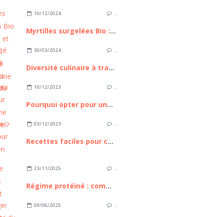
10/12/2024
…
Myrtilles surgelées Bio : Praticité et qualité au service de votre cuisine
30/03/2024
…
Diversité culinaire à travers les produits du terroir
10/12/2023
…
Pourquoi opter pour une cuisine connectée ?
03/12/2023
…
Recettes faciles pour cuisiner en famille
23/11/2025
…
Régime protéiné : comment réussir ?
09/06/2025
…