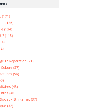
RIES
s (171)
que (136)
ie (134)
 ? (113)
04)
02)
)
e Et Réparation (71)
t Culture (57)
Astuces (56)
50)
ffaires (48)
Utiles (40)
Sociaux Et Internet (37)
ique (32)