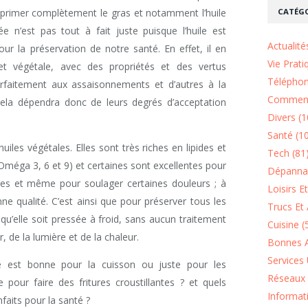
CATÉGO
upprimer complètement le gras et notamment l’huile
ée n’est pas tout à fait juste puisque l’huile est
Actualité
ur la préservation de notre santé. En effet, il en
Vie Prati
 et végétale, avec des propriétés et des vertus
Téléphon
arfaitement aux assaisonnements et d’autres à la
Comment
 Cela dépendra donc de leurs degrés d’acceptation
Divers (1
Santé (1
iles végétales. Elles sont très riches en lipides et
Tech (81
Oméga 3, 6 et 9) et certaines sont excellentes pour
Dépannag
ges et même pour soulager certaines douleurs ; à
Loisirs E
nne qualité. C’est ainsi que pour préserver tous les
Trucs Et 
t qu’elle soit pressée à froid, sans aucun traitement
Cuisine (
ir, de la lumière et de la chaleur.
Bonnes A
Services 
e est bonne pour la cuisson ou juste pour les
Réseaux 
pour faire des fritures croustillantes ? et quels
Informat
enfaits pour la santé ?