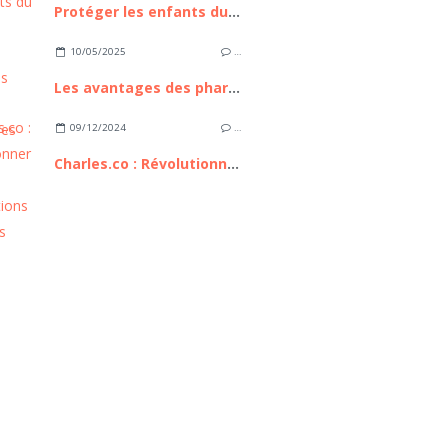
Protéger les enfants du soleil
10/05/2025
…
Les avantages des pharmacies en ligne
09/12/2024
…
Charles.co : Révolutionner les consultations médicales