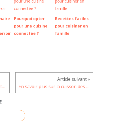
inaire
Pourquoi opter
Recettes faciles
pour une cuisine
pour cuisiner en
erroir
connectée ?
famille
L’essentiel à savoir sur les assistants vocaux
En savoir plus sur la cuisson des lentilles ?
E