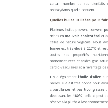
certain nombre de ses bienfaits n
antioxydants qu’elle contient.
Quelles huiles utilisées pour fai
Plusieurs huiles peuvent convenir po
riches en
mauvais cholestérol
et d
celles de nature végétale. Nous avo
fumée est très élevé à 227°C et re
toutes ses propriétés nutrition
monoinsaturées et acides gras saturé
cardio-vasculaires et à l’avantage de 
Il y a également
l’huile d’olive
pure
mères, elle est très bonne pour avo
croustillantes et pas trop grasses ;
dépassant les
180°C
, celle-ci peut d
réservez-la plutôt à l’assaisonnemen