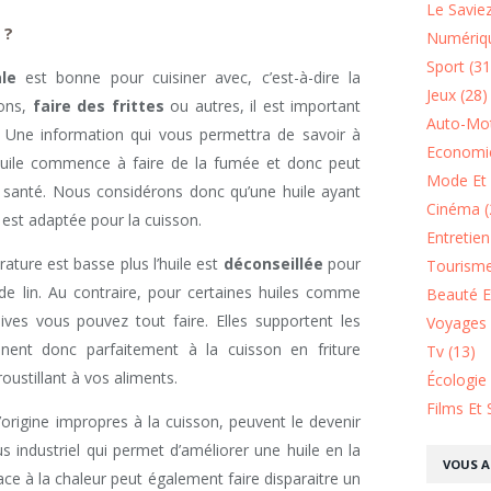
Le Saviez
 ?
Numériqu
Sport (31
le
est bonne pour cuisiner avec, c’est-à-dire la
Jeux (28)
nons,
faire des frittes
ou autres, il est important
Auto-Mot
. Une information qui vous permettra de savoir à
Economie
 huile commence à faire de la fumée et donc peut
Mode Et 
 santé. Nous considérons donc qu’une huile ayant
Cinéma (
est adaptée pour la cuisson.
Entretie
rature est basse plus l’huile est
déconseillée
pour
Tourisme
e de lin. Au contraire, pour certaines huiles comme
Beauté Et
lives vous pouvez tout faire. Elles supportent les
Voyages 
nent donc parfaitement à la cuisson en friture
Tv (13)
ustillant à vos aliments.
Écologie
Films Et 
’origine impropres à la cuisson, peuvent le devenir
s industriel qui permet d’améliorer une huile en la
VOUS A
ace à la chaleur peut également faire disparaitre un