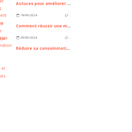
Astuces pour améliorer votre expérience avec Messenger
18/06/2024
…
Comment réussir une manucure parfaite à la maison ?
09/06/2024
…
Réduire sa consommation d'eau : astuces pratiques et écologiques