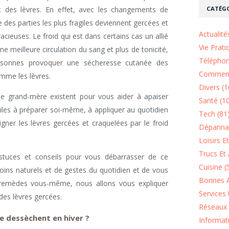
CATÉGO
 des lèvres. En effet, avec les changements de
e des parties les plus fragiles deviennent gercées et
Actualité
cieuses. Le froid qui est dans certains cas un allié
Vie Prati
ne meilleure circulation du sang et plus de tonicité,
Téléphon
rsonnes provoquer une sécheresse cutanée des
Comment
omme les lèvres.
Divers (1
 grand-mère existent pour vous aider à apaiser
Santé (1
faciles à préparer soi-même, à appliquer au quotidien
Tech (81
gner les lèvres gercées et craquelées par le froid
Dépannag
Loisirs E
Trucs Et 
tuces et conseils pour vous débarrasser de ce
Cuisine (
ins naturels et de gestes du quotidien et de vous
Bonnes A
remèdes vous-même, nous allons vous expliquer
Services 
des lèvres gercées.
Réseaux 
se dessèchent en hiver ?
Informat