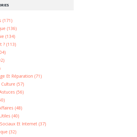
RIES
s (171)
que (136)
ie (134)
 ? (113)
04)
02)
)
e Et Réparation (71)
t Culture (57)
Astuces (56)
50)
ffaires (48)
Utiles (40)
Sociaux Et Internet (37)
ique (32)