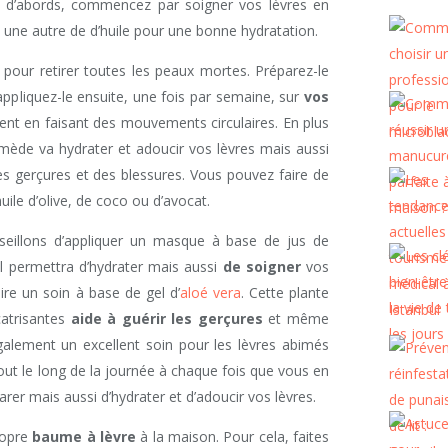
t d’abords, commencez par soigner vos lèvres en
 une autre de d’huile pour une bonne hydratation.
pour retirer toutes les peaux mortes. Préparez-le
ppliquez-le ensuite, une fois par semaine, sur
vos
t en faisant des mouvements circulaires. En plus
ède va hydrater et adoucir vos lèvres mais aussi
es gerçures et des blessures. Vous pouvez faire de
uile d’olive, de coco ou d’avocat.
eillons d’appliquer un masque à base de jus de
 Il permettra d’hydrater mais aussi
de soigner
vos
ire un soin à base de gel d’
aloé vera
. Cette plante
catrisantes
aide à guérir les gerçures
et même
également un excellent soin pour les lèvres abimés
out le long de la journée à chaque fois que vous en
arer mais aussi d’hydrater et d’adoucir vos lèvres.
ropre
baume à lèvre
à la maison. Pour cela, faites