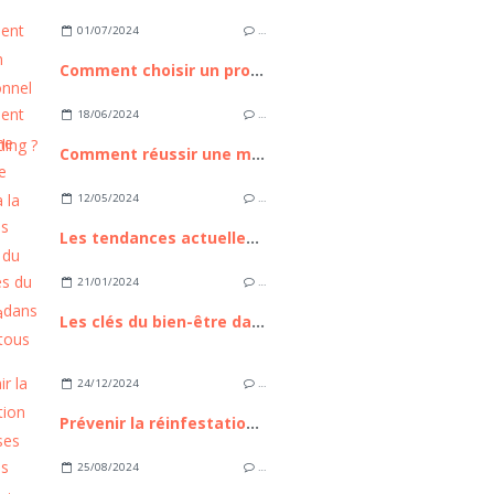
01/07/2024
…
Comment choisir un professionnel pour le microblading ?
18/06/2024
…
Comment réussir une manucure parfaite à la maison ?
12/05/2024
…
Les tendances actuelles du tourisme médical à Istanbul
21/01/2024
…
Les clés du bien-être dans la vie de tous les jours
24/12/2024
…
Prévenir la réinfestation de punaises de lit : Conseils et stratégies
25/08/2024
…