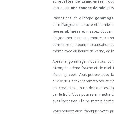
et
recettes de grand-mère
. Tou
appliquant
une couche de miel
puis
Passez ensuite à l’étape
gommage
en mélangeant du sucre et du miel, a
lèvres abimées
et massez doucemen
de gommer les peaux mortes, ce rem
permettre une bonne cicatrisation d
même avec du beurre de karité, de l’h
Après le gommage, nous vous cons
citron, de crème fraiche et de miel.
lèvres gercées. Vous pouvez aussi fa
aux vertus anti-inflammatoires et ci
les crevasses. L’huile de coco est 
par le froid. Vous pouvez en mettre t
avez l’occasion. Elle permettra de rép
Vous pouvez aussi fabriquer votre p