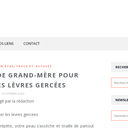
OS LIENS
CONTACT
,
EN ÊTRE
TRUCS ET ASTUCES
RECHE
DE GRAND-MÈRE POUR
ES LÈVRES GERCÉES
16 FÉVRIER 2023
NEWSL
gé par la rédaction
épète, votre peau s’assèche et tiraille de partout