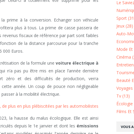
que celui-ci a totalement été supprimé pour les
Le Saviez
Numériqu
Sport (31
 la prime à la conversion. Echanger son véhicule
Jeux (28)
rofitera plus à tous. La prime de casse passera de
Auto-Mot
 revenus fiscaux de référence par part sont faibles
Economie
 fonction de la distance parcourue pour la tranche
Mode Et 
 6 000 Euros.
Cinéma (
étisation de la formule une
voiture électrique à
Entretie
 qui n’a pas pu être mis en place l’année dernière
Tourisme
rt zéro et des difficultés de production, verra
Beauté Et
e cette année. Un coup de pouce non négligeable
Voyages 
passer à la mobilité électrique.
Tv (13)
Écologie
 de plus en plus plébiscitées par les automobilistes
Films Et 
3, la hausse du malus écologique. Elle est ainsi
riculés depuis le 1e janvier et dont les
émissions
VOUS A
rtains modèles épargnés l’année dernière ne le