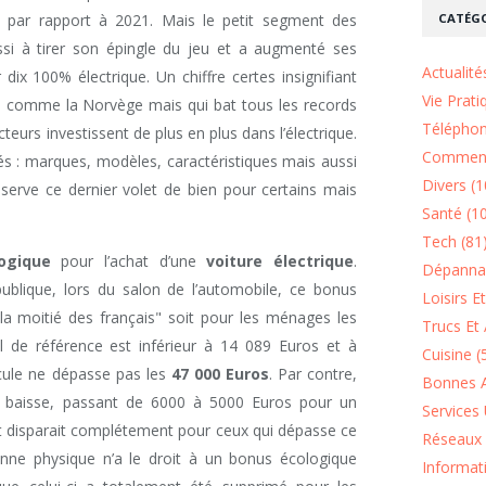
CATÉGO
% par rapport à 2021. Mais le petit segment des
ussi à tirer son épingle du jeu et a augmenté ses
Actualité
dix 100% électrique. Un chiffre certes insignifiant
Vie Prati
ays comme la Norvège mais qui bat tous les records
Téléphon
teurs investissent de plus en plus dans l’électrique.
Comment
s : marques, modèles, caractéristiques mais aussi
Divers (1
éserve ce dernier volet de bien pour certains mais
Santé (1
Tech (81
ogique
pour l’achat d’une
voiture électrique
.
Dépannag
ublique, lors du salon de l’automobile, ce bonus
Loisirs E
a moitié des français" soit pour les ménages les
Trucs Et 
l de référence est inférieur à 14 089 Euros et à
Cuisine (
icule ne dépasse pas les
47 000 Euros
. Par contre,
Bonnes A
s baisse, passant de 6000 à 5000 Euros pour un
Services 
t disparait complétement pour ceux qui dépasse ce
Réseaux 
nne physique n’a le droit à un bonus écologique
Informat