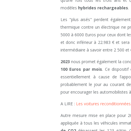
qu’une fois tous les trois ans et 
modèles
hybrides rechargeables
.
Les "plus aisés" perdent également
thermique contre un électrique ne p
5000 à 6000 Euros pour ceux dont les
et donc inférieur à 22.983 € et sera
intermédiaire à savoir entre 2 500 et
2023
nous promet également la concr
100 Euros par mois
. Ce dispositif
essentiellement à cause de l’appo
probablement le jour au courant d
pour encourager les automobilistes à 
A LIRE :
Les voitures reconditionnées,
Autre mesure mise en place pour 202
appliquée à tous les véhicules immat
de CO2
dépassent les 123 g/Km. Ce