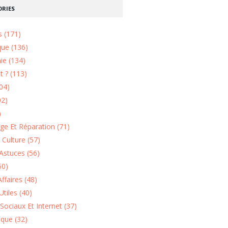
RIES
s (171)
que (136)
ie (134)
 ? (113)
04)
02)
)
e Et Réparation (71)
t Culture (57)
Astuces (56)
50)
ffaires (48)
Utiles (40)
Sociaux Et Internet (37)
ique (32)