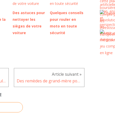
Des astuces pour
Quelques conseils
 la
nettoyer les
pour rouler en
sièges de votre
moto en toute
voiture
sécurité
Les stations de ski les plus populaires cet hiver
Des remèdes de grand-mère pour réparer les lèvres gercées
E