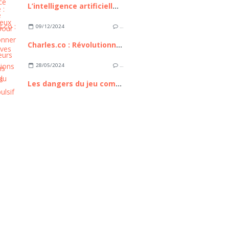
L’intelligence artificielle : bilan, enjeux et perspectives
09/12/2024
…
Charles.co : Révolutionner les consultations médicales
28/05/2024
…
Les dangers du jeu compulsif en ligne