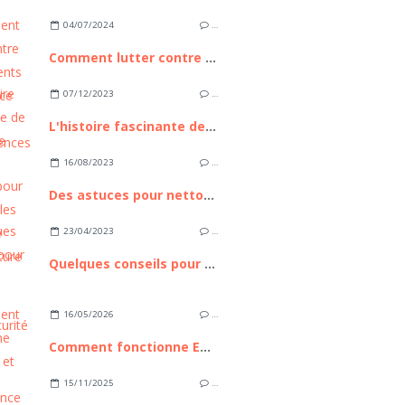
04/07/2024
…
Comment lutter contre les accidents routiers, ce fléau aux conséquences lourdes
07/12/2023
…
L'histoire fascinante de la marque BMW
16/08/2023
…
Des astuces pour nettoyer les sièges de votre voiture
23/04/2023
…
Quelques conseils pour rouler en moto en toute sécurité
16/05/2026
…
Comment fonctionne Euronext et pourquoi cette place boursière compte pour les investisseurs européens
15/11/2025
…