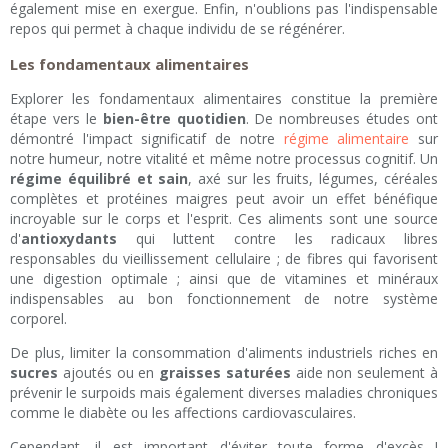
également mise en exergue. Enfin, n'oublions pas l'indispensable
repos qui permet à chaque individu de se régénérer.
Les fondamentaux alimentaires
Explorer les fondamentaux alimentaires constitue la première
étape vers le
bien-être quotidien
. De nombreuses études ont
démontré l'impact significatif de notre
régime alimentaire
sur
notre humeur, notre vitalité et même notre processus cognitif. Un
régime équilibré et sain
, axé sur les fruits, légumes, céréales
complètes et protéines maigres peut avoir un effet bénéfique
incroyable sur le corps et l'esprit. Ces aliments sont une source
d'
antioxydants
qui luttent contre les radicaux libres
responsables du vieillissement cellulaire ; de fibres qui favorisent
une digestion optimale ; ainsi que de vitamines et minéraux
indispensables au bon fonctionnement de notre système
corporel.
De plus, limiter la consommation d'aliments industriels riches en
sucres
ajoutés ou en
graisses saturées
aide non seulement à
prévenir le surpoids mais également diverses maladies chroniques
comme le diabète ou les affections cardiovasculaires.
Cependant, il est important d'éviter toute forme d'excès !