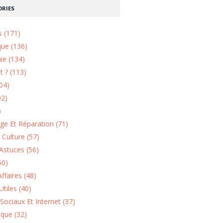
RIES
s (171)
que (136)
ie (134)
 ? (113)
04)
02)
)
e Et Réparation (71)
t Culture (57)
Astuces (56)
50)
ffaires (48)
Utiles (40)
Sociaux Et Internet (37)
ique (32)