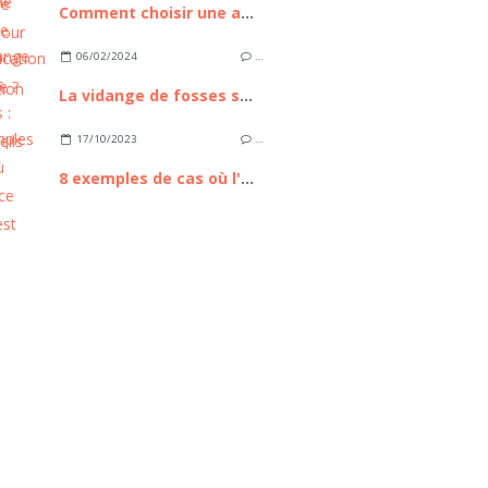
Comment choisir une agence de communication qualitative ?
06/02/2024
…
La vidange de fosses septiques : nos conseils en bref
17/10/2023
…
8 exemples de cas où l'assurance scolaire est utile