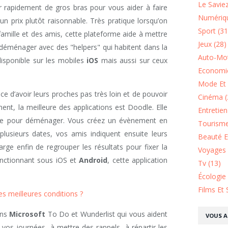
Le Saviez
 rapidement de gros bras pour vous aider à faire
Numériqu
 prix plutôt raisonnable. Très pratique lorsqu’on
Sport (31
famille et des amis, cette plateforme aide à mettre
Jeux (28)
 déménager avec des "helpers" qui habitent dans la
Auto-Mot
isponible sur les mobiles
iOS
mais aussi sur ceux
Economie
Mode Et 
ce d’avoir leurs proches pas très loin et de pouvoir
Cinéma (
t, la meilleure des applications est Doodle. Elle
Entretie
ate pour déménager. Vous créez un évènement en
Tourisme
 plusieurs dates, vos amis indiquent ensuite leurs
Beauté Et
arge enfin de regrouper les résultats pour fixer la
Voyages 
onctionnant sous iOS et
Android
, cette application
Tv (13)
Écologie
Films Et 
 meilleures conditions ?
ons
Microsoft
To Do et Wunderlist qui vous aident
VOUS A
er vos journées, à mettre des rappels, à répartir les