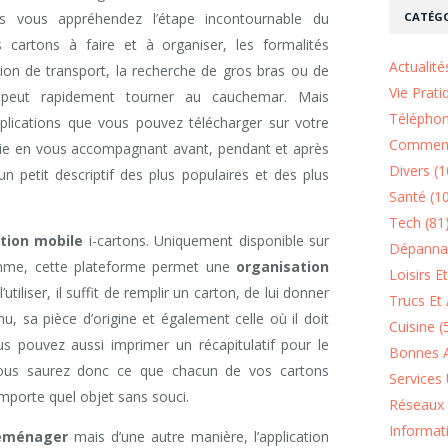
CATÉGO
 vous appréhendez l’étape incontournable du
 cartons à faire et à organiser, les formalités
Actualité
mion de transport, la recherche de gros bras ou de
Vie Prati
peut rapidement tourner au cauchemar. Mais
Téléphon
pplications que vous pouvez télécharger sur votre
Comment
vie en vous accompagnant avant, pendant et après
Divers (1
 petit descriptif des plus populaires et des plus
Santé (1
Tech (81
ation mobile
i-cartons. Uniquement disponible sur
Dépannag
omme, cette plateforme permet une
organisation
Loisirs E
l’utiliser, il suffit de remplir un carton, de lui donner
Trucs Et 
, sa pièce d’origine et également celle où il doit
Cuisine (
us pouvez aussi imprimer un récapitulatif pour le
Bonnes A
 Vous saurez donc ce que chacun de vos cartons
Services 
importe quel objet sans souci.
Réseaux 
Informat
déménager
mais d’une autre manière, l’application