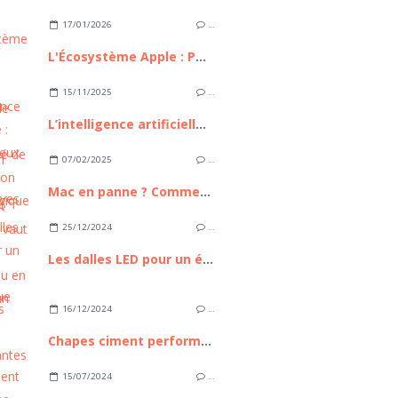
17/01/2026
…
L'Écosystème Apple : Pourquoi reste-t-il le maître incontesté de l'intégration technologique ?
15/11/2025
…
L’intelligence artificielle : bilan, enjeux et perspectives
07/02/2025
…
Mac en panne ? Comment savoir s’il vaut mieux le réparer ou en acheter un neuf ?
25/12/2024
…
Les dalles LED pour un éclairage écologique
16/12/2024
…
Chapes ciment performantes : Une alternative durable pour la construction moderne
15/07/2024
…