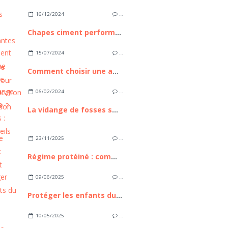
16/12/2024
…
Chapes ciment performantes : Une alternative durable pour la construction moderne
15/07/2024
…
Comment choisir une agence de communication qualitative ?
06/02/2024
…
La vidange de fosses septiques : nos conseils en bref
23/11/2025
…
Régime protéiné : comment réussir ?
09/06/2025
…
Protéger les enfants du soleil
10/05/2025
…