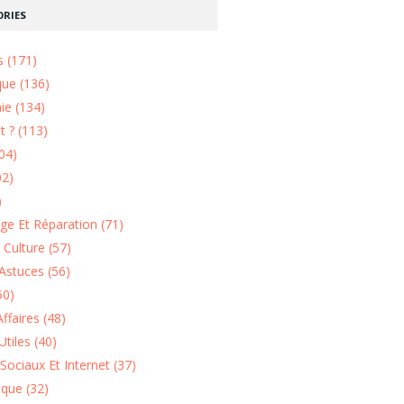
RIES
s (171)
que (136)
ie (134)
 ? (113)
04)
02)
)
e Et Réparation (71)
t Culture (57)
Astuces (56)
50)
ffaires (48)
Utiles (40)
Sociaux Et Internet (37)
ique (32)