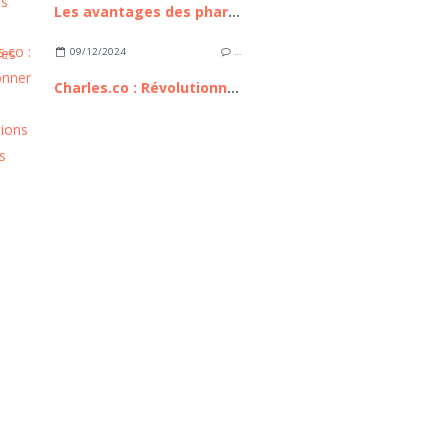
Les avantages des pharmacies en ligne
09/12/2024
…
Charles.co : Révolutionner les consultations médicales