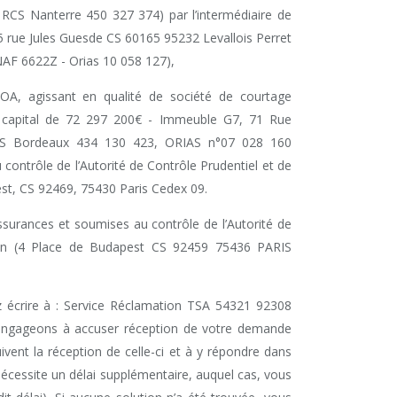
RCS Nanterre 450 327 374) par l’intermédiaire de
5 rue Jules Guesde CS 60165 95232 Levallois Perret
AF 6622Z - Orias 10 058 127),
FLOA, agissant en qualité de société de courtage
 capital de 72 297 200€ - Immeuble G7, 71 Rue
CS Bordeaux 434 130 423, ORIAS n°07 028 160
 contrôle de l’Autorité de Contrôle Prudentiel et de
st, CS 92469, 75430 Paris Cedex 09.
ssurances et soumises au contrôle de l’Autorité de
tion (4 Place de Budapest CS 92459 75436 PARIS
 écrire à : Service Réclamation TSA 54321 92308
 engageons à accuser réception de votre demande
uivent la réception de celle-ci et à y répondre dans
nécessite un délai supplémentaire, auquel cas, vous