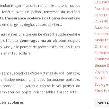
Le Saviez
endommager involontairement le matériel ou les
Numériqu
 fenêtre avec un ballon, renverser du matériel
Sport (31
ts.
L'assurance scolaire
inclut généralement une
Jeux (28)
nd en charge les dégâts causés aux tiers.
Auto-Mot
Economie
 aux élèves une tranquillité d'esprit supplémentaire
Mode Et 
rais liés aux
dommages matériels
pour lesquels
Cinéma (
. Ainsi, elle permet de prévenir d'éventuels litiges
Entretie
e en milieu scolaire.
Tourisme
Beauté Et
Voyages 
s sont susceptibles d'être victimes de vol : cartable,
Tv (13)
ore équipements numériques (ordinateur portable,
Écologie
e proposant une garantie contre le vol permet de
Films Et 
emplacer ces objets indispensables à la scolarité.
els scolaires
VOUS A