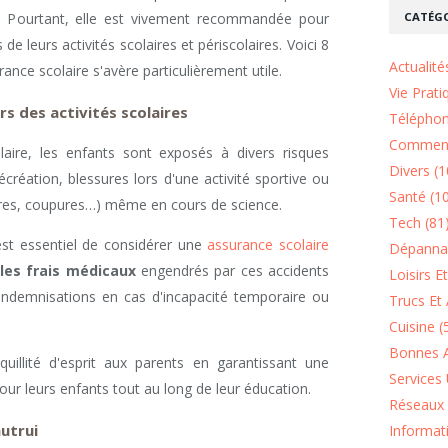
CATÉGO
. Pourtant, elle est vivement recommandée pour
de leurs activités scolaires et périscolaires. Voici 8
Actualité
ance scolaire s'avère particulièrement utile.
Vie Prati
s des activités scolaires
Téléphon
Comment
aire, les enfants sont exposés à divers risques
Divers (1
écréation, blessures lors d'une activité sportive ou
Santé (1
res, coupures…) même en cours de science.
Tech (81
est essentiel de considérer une
assurance scolaire
Dépannag
 les frais médicaux
engendrés par ces accidents
Loisirs E
s indemnisations en cas d'incapacité temporaire ou
Trucs Et 
Cuisine (
Bonnes A
uillité d'esprit aux parents en garantissant une
Services 
ur leurs enfants tout au long de leur éducation.
Réseaux 
utrui
Informat