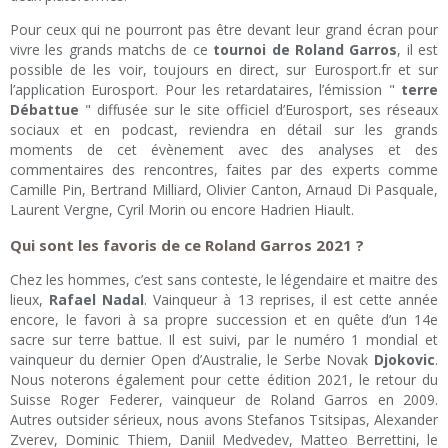
Pour ceux qui ne pourront pas être devant leur grand écran pour
vivre les grands matchs de ce
tournoi de Roland Garros
, il est
possible de les voir, toujours en direct, sur Eurosport.fr et sur
l’application Eurosport. Pour les retardataires, l’émission "
terre
Débattue
" diffusée sur le site officiel d’Eurosport, ses réseaux
sociaux et en podcast, reviendra en détail sur les grands
moments de cet évènement avec des analyses et des
commentaires des rencontres, faites par des experts comme
Camille Pin, Bertrand Milliard, Olivier Canton, Arnaud Di Pasquale,
Laurent Vergne, Cyril Morin ou encore Hadrien Hiault.
Qui sont les favoris de ce Roland Garros 2021 ?
Chez les hommes, c’est sans conteste, le légendaire et maitre des
lieux,
Rafael Nadal
. Vainqueur à 13 reprises, il est cette année
encore, le favori à sa propre succession et en quête d’un 14e
sacre sur terre battue. Il est suivi, par le numéro 1 mondial et
vainqueur du dernier Open d’Australie, le Serbe Novak
Djokovic
.
Nous noterons également pour cette édition 2021, le retour du
Suisse Roger Federer, vainqueur de Roland Garros en 2009.
Autres outsider sérieux, nous avons Stefanos Tsitsipas, Alexander
Zverev, Dominic Thiem, Daniil Medvedev, Matteo Berrettini, le