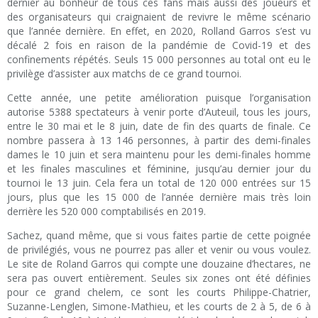
dernier au bonheur de tous ces fans mais aussi des joueurs et
des organisateurs qui craignaient de revivre le même scénario
que l’année dernière. En effet, en 2020, Rolland Garros s’est vu
décalé 2 fois en raison de la pandémie de Covid-19 et des
confinements répétés. Seuls 15 000 personnes au total ont eu le
privilège d’assister aux matchs de ce grand tournoi.
Cette année, une petite amélioration puisque l’organisation
autorise 5388 spectateurs à venir porte d’Auteuil, tous les jours,
entre le 30 mai et le 8 juin, date de fin des quarts de finale. Ce
nombre passera à 13 146 personnes, à partir des demi-finales
dames le 10 juin et sera maintenu pour les demi-finales homme
et les finales masculines et féminine, jusqu’au dernier jour du
tournoi le 13 juin. Cela fera un total de 120 000 entrées sur 15
jours, plus que les 15 000 de l’année dernière mais très loin
derrière les 520 000 comptabilisés en 2019.
Sachez, quand même, que si vous faites partie de cette poignée
de privilégiés, vous ne pourrez pas aller et venir ou vous voulez.
Le site de Roland Garros qui compte une douzaine d’hectares, ne
sera pas ouvert entièrement. Seules six zones ont été définies
pour ce grand chelem, ce sont les courts Philippe-Chatrier,
Suzanne-Lenglen, Simone-Mathieu, et les courts de 2 à 5, de 6 à