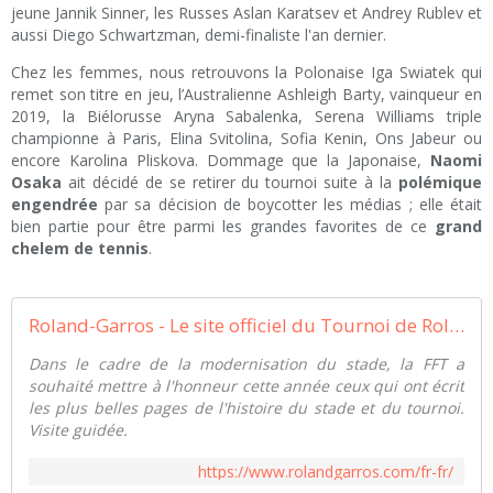
jeune Jannik Sinner, les Russes Aslan Karatsev et Andrey Rublev et
aussi Diego Schwartzman, demi-finaliste l'an dernier.
Chez les femmes, nous retrouvons la Polonaise Iga Swiatek qui
remet son titre en jeu, l’Australienne Ashleigh Barty, vainqueur en
2019, la Biélorusse Aryna Sabalenka, Serena Williams triple
championne à Paris, Elina Svitolina, Sofia Kenin, Ons Jabeur ou
encore Karolina Pliskova. Dommage que la Japonaise,
Naomi
Osaka
ait décidé de se retirer du tournoi suite à la
polémique
engendrée
par sa décision de boycotter les médias ; elle était
bien partie pour être parmi les grandes favorites de ce
grand
chelem de tennis
.
Roland-Garros - Le site officiel du Tournoi de Roland-Garros 2021
Dans le cadre de la modernisation du stade, la FFT a
souhaité mettre à l'honneur cette année ceux qui ont écrit
les plus belles pages de l'histoire du stade et du tournoi.
Visite guidée.
https://www.rolandgarros.com/fr-fr/