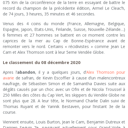
075 Km de la circonférence de la terre en essayant de battre le
record du champion de la précédente édition, Armel Le Cleac’h,
de 74 jours, 3 heures, 35 minutes et 46 secondes.
Venus des 4 coins du monde (France, Allemagne, Belgique,
Espagne, Japon, Etats-Unis, Finlande, Suisse, Nouvelle-Zélande…)
6 femmes et 27 hommes se battent en ce moment contre les
caprices de la mer au Cap de Bonne-Espérance avant de
remonter vers le nord. Certains « récidivistes » comme Jean Le
Cam et Alex Thomson sont à leur 5eme Vendée Globe.
Le classement du 08 décembre 2020
Apres l’
abandon
, il y a quelques jours, d’
Alex Thomson pour
avarie
de safran, de Kevin Escoffier à cause d’un malencontreux
naufrage, de Sébastien Simon et de Samantha Davies suite aux
dégâts causés par un choc avec un Ofni et de Nicola Troussel à
250 Milles des côtes du Cap Vert, les skippers du Vendée Globe ne
sont plus que 28. A leur tête, le Normand Charlie Dalin suivi de
Thomas Ruyant et de Yannik Bestaven, pour l’instant 3e de la
course.
Viennent ensuite, Louis Burton, Jean le Cam, Benjamin Dutreux et
Damien Seguin 7e, naviguant actuellement sous Grand-Voile à