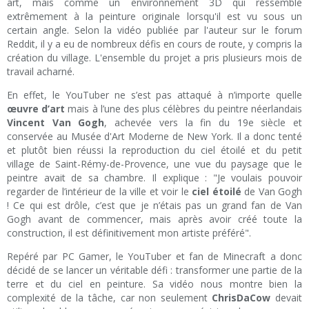
art, mais comme un environnement 3D qui ressemble
extrêmement à la peinture originale lorsqu'il est vu sous un
certain angle. Selon la vidéo publiée par l'auteur sur le forum
Reddit, il y a eu de nombreux défis en cours de route, y compris la
création du village. L'ensemble du projet a pris plusieurs mois de
travail acharné.
En effet, le YouTuber ne s’est pas attaqué à n’importe quelle
œuvre d’art
mais à l’une des plus célèbres du peintre néerlandais
Vincent Van Gogh
, achevée vers la fin du 19e siècle et
conservée au Musée d'Art Moderne de New York. Il a donc tenté
et plutôt bien réussi la reproduction du ciel étoilé et du petit
village de Saint-Rémy-de-Provence, une vue du paysage que le
peintre avait de sa chambre. Il explique : "Je voulais pouvoir
regarder de l’intérieur de la ville et voir le
ciel étoilé
de Van Gogh
! Ce qui est drôle, c’est que je n’étais pas un grand fan de Van
Gogh avant de commencer, mais après avoir créé toute la
construction, il est définitivement mon artiste préféré".
Repéré par PC Gamer, le YouTuber et fan de Minecraft a donc
décidé de se lancer un véritable défi : transformer une partie de la
terre et du ciel en peinture. Sa vidéo nous montre bien la
complexité de la tâche, car non seulement
ChrisDaCow
devait