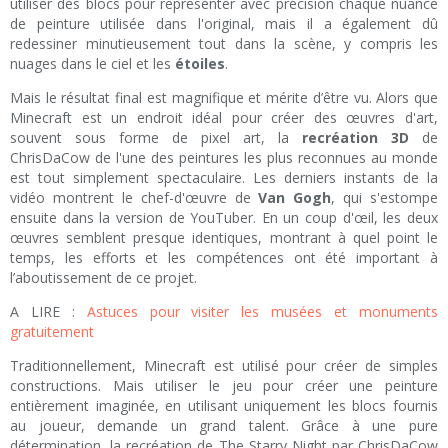
utiliser des blocs pour représenter avec précision chaque nuance
de peinture utilisée dans l'original, mais il a également dû
redessiner minutieusement tout dans la scène, y compris les
nuages dans le ciel et les
étoiles
.
Mais le résultat final est magnifique et mérite d’être vu. Alors que
Minecraft est un endroit idéal pour créer des œuvres d'art,
souvent sous forme de pixel art, la
recréation 3D
de
ChrisDaCow de l'une des peintures les plus reconnues au monde
est tout simplement spectaculaire. Les derniers instants de la
vidéo montrent le chef-d'œuvre de
Van Gogh
, qui s'estompe
ensuite dans la version de YouTuber. En un coup d'œil, les deux
œuvres semblent presque identiques, montrant à quel point le
temps, les efforts et les compétences ont été important à
l’aboutissement de ce projet.
A LIRE :
Astuces pour visiter les musées et monuments
gratuitement
Traditionnellement, Minecraft est utilisé pour créer de simples
constructions. Mais utiliser le jeu pour créer une peinture
entièrement imaginée, en utilisant uniquement les blocs fournis
au joueur, demande un grand talent. Grâce à une pure
détermination, la recréation de The Starry Night par ChrisDaCow