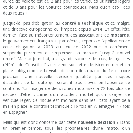
durée de validité est de 2 ans pour les véhicules utilitaires légers
et de 3 ans pour les voitures touristiques. Mais qu’en est-il des
deux roues ?
Jusque-là, pas d’obligation au
contrôle technique
et ce malgré
une directive européenne qui l’impose depuis 2014. En effet, l’été
dernier, face au mécontentement des associations de
motards
,
le gouvernement français a, par décret, repoussé l’application de
cette obligation à 2023 au lieu de 2022 puis à carrément
suspendu purement et simplement la mesure "jusqu’à nouvel
ordre". Mais aujourd’hui, à la grande surprise de tous, le juge des
référés du Conseil d’état revient sur cette décision et remet en
place l’obligation de la visite de contrôle à partir du 1e octobre
prochain. Une nouvelle décision justifiée par des risques
d'accident de la route qui seraient plus élevés en l'absence de
contrôle. "Un usager de deux-roues motorisés a 22 fois plus de
risques d’être victime d’un accident mortel qu’un usager de
véhicule léger. Ce risque est moindre dans les États ayant déjà
mis en place le contrôle technique : 16 fois en Allemagne, 17 fois
en Espagne"
Mais qui est donc concerné par cette
nouvelle décision
? Dans
un premier temps, tous les propriétaires d'une
moto
, d'un