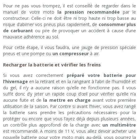
Pour ne pas vous trompez, il est conseillé de regarder dans le
manuel de votre moto
la pression recommandée
par le
constructeur. Celle-ci ne doit être ni trop haute ni trop basse au
risque d’abimer vos pneus plus rapidement, de
consommer plus
de carburant
ou pire de provoquer un accident à cause d’une
mauvaise adhérence au sol.
Pour cette étape, il vous faudra, une jauge de pression spéciale
pneus et une pompe ou
un compresseur
à air.
Recharger la batterie et vérifier les freins
Si vous avez correctement
préparé votre batterie pour
l’hivernage
en la retirant et en la rangeant à l’abri de l’humidité et
du gel, il n’y a aucune raison qu’elle ne fonctionne pas. Il vous
suffit donc d’y jeter un rapide coup d’œil pour vérifier qu’elle n’a
aucune fuite et de
la mettre en charge
avant votre première
utilisation de la saison. Par contre si avant l’hiver, vous avez rangé
la batterie sans prendre les précautions nécessaires pour la
protéger ou encore que vous l’ayez déjà depuis plusieurs années,
un contrôle plus approfondi de la charge avec
un multimètre
est recommandé. A moins de 11 V, vous allez devoir acheter une
nouvelle batterie pour votre moto mais au-delà, vous pourrez la