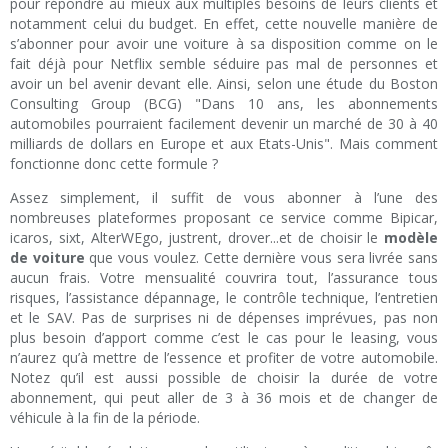
pour répondre au mieux aux multiples besoins de leurs clients et
notamment celui du budget. En effet, cette nouvelle manière de
s’abonner pour avoir une voiture à sa disposition comme on le
fait déjà pour Netflix semble séduire pas mal de personnes et
avoir un bel avenir devant elle. Ainsi, selon une étude du Boston
Consulting Group (BCG) "Dans 10 ans, les abonnements
automobiles pourraient facilement devenir un marché de 30 à 40
milliards de dollars en Europe et aux Etats-Unis". Mais comment
fonctionne donc cette formule ?
Assez simplement, il suffit de vous abonner à l’une des
nombreuses plateformes proposant ce service comme Bipicar,
icaros, sixt, AlterWEgo, justrent, drover...et de choisir le
modèle
de voiture
que vous voulez. Cette dernière vous sera livrée sans
aucun frais. Votre mensualité couvrira tout, l’assurance tous
risques, l’assistance dépannage, le contrôle technique, l’entretien
et le SAV. Pas de surprises ni de dépenses imprévues, pas non
plus besoin d’apport comme c’est le cas pour le leasing, vous
n’aurez qu’à mettre de l’essence et profiter de votre automobile.
Notez qu’il est aussi possible de choisir la durée de votre
abonnement, qui peut aller de 3 à 36 mois et de changer de
véhicule à la fin de la période.