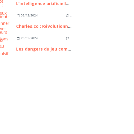
L’intelligence artificielle : bilan, enjeux et perspectives
09/12/2024
…
Charles.co : Révolutionner les consultations médicales
28/05/2024
…
Les dangers du jeu compulsif en ligne