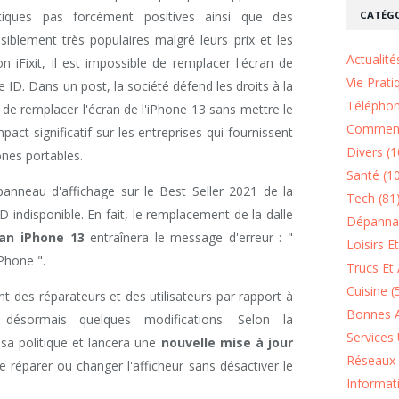
CATÉGO
iques pas forcément positives ainsi que des
blement très populaires malgré leurs prix et les
Actualité
on iFixit, il est impossible de remplacer l'écran de
Vie Prati
ID. Dans un post, la société défend les droits à la
Téléphon
é de remplacer l'écran de l'iPhone 13 sans mettre le
Comment
act significatif sur les entreprises qui fournissent
Divers (1
ones portables.
Santé (1
anneau d'affichage sur le Best Seller 2021 de la
Tech (81
indisponible. En fait, le remplacement de la dalle
Dépannag
an iPhone 13
entraînera le message d'erreur : "
Loisirs E
iPhone ".
Trucs Et 
Cuisine (
des réparateurs et des utilisateurs par rapport à
Bonnes A
e désormais quelques modifications. Selon la
Services 
a sa politique et lancera une
nouvelle mise à jour
Réseaux 
de réparer ou changer l'afficheur sans désactiver le
Informat