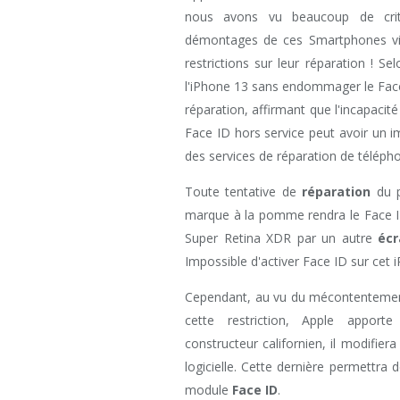
nous avons vu beaucoup de crit
démontages de ces Smartphones visi
restrictions sur leur réparation ! Sel
l'iPhone 13 sans endommager le Face 
réparation, affirmant que l'incapacit
Face ID hors service peut avoir un imp
des services de réparation de téléph
Toute tentative de
réparation
du p
marque à la pomme rendra le Face ID 
Super Retina XDR par un autre
écr
Impossible d'activer Face ID sur cet 
Cependant, au vu du mécontentement 
cette restriction, Apple apport
constructeur californien, il modifier
logicielle. Cette dernière permettra 
module
Face ID
.