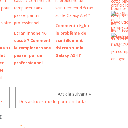
Comment régler
Écran iPhone 16
le problème de
cassé ? Comment
scintillement
one 11
le remplacer sans
d'écran sur le
let
passer par un
Galaxy A54 ?
er
professionnel
de
l
Comment nettoyer sa doudoune en machine sans l’abimer ?
Des astuces mode pour un look chic et décontracté pour le réveillon de Noël
E