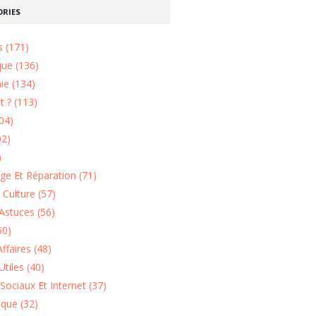
RIES
s (171)
que (136)
ie (134)
 ? (113)
04)
02)
)
e Et Réparation (71)
t Culture (57)
Astuces (56)
50)
ffaires (48)
Utiles (40)
Sociaux Et Internet (37)
ique (32)