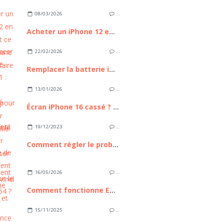
08/03/2026
…
Acheter un iPhone 12 en 2026 : est ce toujours une bonne affaire ?
22/02/2026
…
Remplacer la batterie iPhone 11 : Guide Complet pour Retrouver l'autonomie de votre appareil
13/01/2026
…
Écran iPhone 16 cassé ? Comment le remplacer sans passer par un professionnel
19/12/2023
…
Comment régler le problème de scintillement d'écran sur le Galaxy A54 ?
16/05/2026
…
Comment fonctionne Euronext et pourquoi cette place boursière compte pour les investisseurs européens
15/11/2025
…