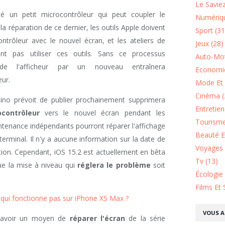
Le Saviez
é un petit microcontrôleur qui peut coupler le
Numériqu
 réparation de ce dernier, les outils Apple doivent
Sport (31
ontrôleur avec le nouvel écran, et les ateliers de
Jeux (28)
nt pas utiliser ces outils. Sans ce processus
Auto-Mot
de l'afficheur par un nouveau entraînera
Economie
ur.
Mode Et 
Cinéma (
tino prévoit de publier prochainement supprimera
Entretie
ocontrôleur
vers le nouvel écran pendant les
Tourisme
intenance indépendants pourront réparer l'affichage
Beauté Et
terminal. Il n'y a aucune information sur la date de
Voyages 
ion. Cependant, iOS 15.2 est actuellement en bêta
Tv (13)
ue la mise à niveau qui
réglera le problème
soit
Écologie
Films Et 
qui fonctionne pas sur iPhone XS Max ?
VOUS A
t avoir un moyen de
réparer l'écran
de la série