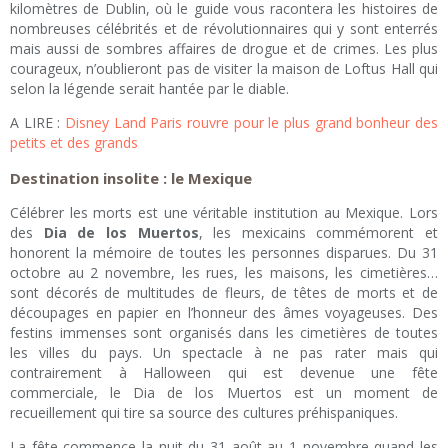
kilomètres de Dublin, où le guide vous racontera les histoires de
nombreuses célébrités et de révolutionnaires qui y sont enterrés
mais aussi de sombres affaires de drogue et de crimes. Les plus
courageux, n’oublieront pas de visiter la maison de Loftus Hall qui
selon la légende serait hantée par le diable.
A LIRE :
Disney Land Paris rouvre pour le plus grand bonheur des
petits et des grands
Destination insolite : le Mexique
Célébrer les morts est une véritable institution au Mexique. Lors
des
Dia de los Muertos
, les mexicains commémorent et
honorent la mémoire de toutes les personnes disparues. Du 31
octobre au 2 novembre, les rues, les maisons, les cimetières…
sont décorés de multitudes de fleurs, de têtes de morts et de
découpages en papier en l’honneur des âmes voyageuses. Des
festins immenses sont organisés dans les cimetières de toutes
les villes du pays. Un spectacle à ne pas rater mais qui
contrairement à Halloween qui est devenue une fête
commerciale, le Dia de los Muertos est un moment de
recueillement qui tire sa source des cultures préhispaniques.
La fête commence la nuit du 31 août au 1 novembre quand les