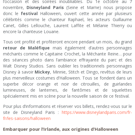
l’occasion et des soirées inoubliables. Du 1e octobre au 7
novembre,
Disneyland Paris
(Seine et Marne) nous propose
donc le
festival
Halloween, ouvert cette année par plusieurs
célébrités comme le chanteur Raphael, les acteurs Guillaume
Canet, Gilles Lellouche, Laurent Laffite et Mélanie Thierry ou
encore la chanteuse Louane.
Tous ont profité et profiteront encore pendant un mois, du grand
retour de Maléfique
mais également d’autres personnages
méchants comme le Capitaine Crochet, la Méchante Reine… pour
des séances photo dans l’ambiance effrayante du parc et des
Walt Disney Studios. Sans oublier les traditionnels personnages
Disney à savoir
Mickey
, Minnie, Stitch et Dingo, revêtus de leurs
plus merveilleux costumes d’Halloween. Tous se fondent dans un
superbe décor orange et noir de citrouilles, de guirlandes
lumineuses, de lanternes, de fantômes et de squelettes
spécialement mis en scène pour la nouvelle saison de ce festival.
Pour plus d’informations et réserver vos billets, rendez-vous sur le
site de Disneyland Paris :
https://www.disneylandparis.com/fr-
fr/les-saisons/halloween
Embarquer pour l’Irlande, aux origines d’Halloween