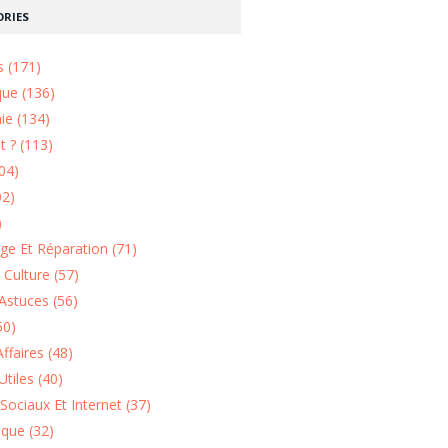
RIES
s (171)
que (136)
ie (134)
 ? (113)
04)
02)
)
e Et Réparation (71)
t Culture (57)
Astuces (56)
50)
ffaires (48)
Utiles (40)
Sociaux Et Internet (37)
ique (32)