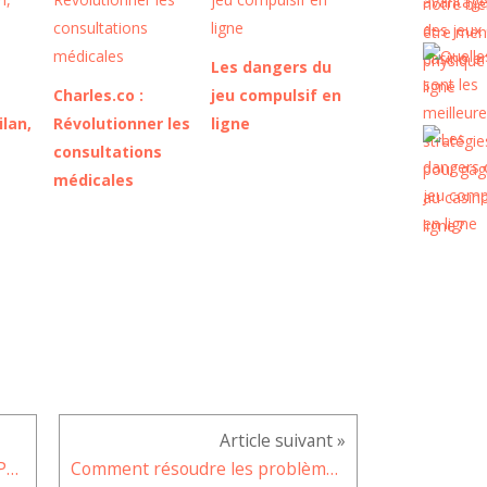
Les dangers du
e
Charles.co :
jeu compulsif en
ilan,
Révolutionner les
ligne
consultations
médicales
La 44e édition du marathon de Paris, l’évènement phare du mois d’octobre
Comment résoudre les problèmes de connexion réseau sur le Galaxy Note 20 ?