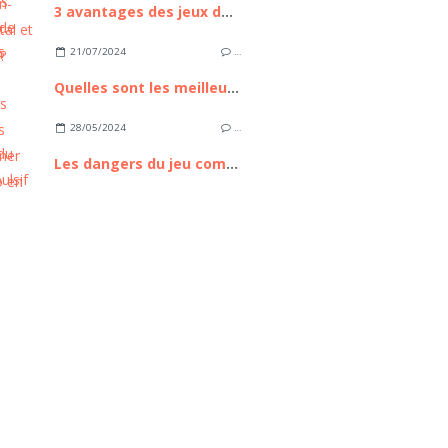
3 avantages des jeux de casino en ligne
21/07/2024
…
Quelles sont les meilleures stratégies pour gagner au casino en ligne ?
28/05/2024
…
Les dangers du jeu compulsif en ligne