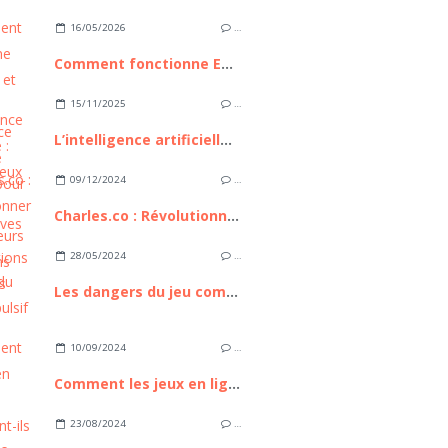
16/05/2026
…
Comment fonctionne Euronext et pourquoi cette place boursière compte pour les investisseurs européens
15/11/2025
…
L’intelligence artificielle : bilan, enjeux et perspectives
09/12/2024
…
Charles.co : Révolutionner les consultations médicales
28/05/2024
…
Les dangers du jeu compulsif en ligne
10/09/2024
…
Comment les jeux en ligne influencent-ils notre bien-être mental et physique ?
23/08/2024
…