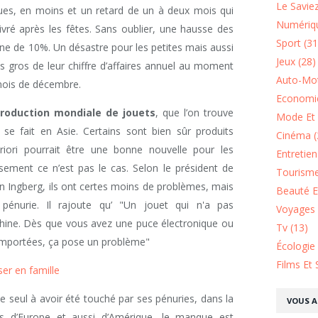
Le Saviez
gues, en moins et un retard de un à deux mois qui
Numériqu
livré après les fêtes. Sans oublier, une hausse des
Sport (31
nne de 10%. Un désastre pour les petites mais aussi
Jeux (28)
us gros de leur chiffre d’affaires annuel au moment
Auto-Mot
 mois de décembre.
Economie
roduction mondiale de jouets
, que l’on trouve
Mode Et 
se fait en Asie. Certains sont bien sûr produits
Cinéma (
riori pourrait être une bonne nouvelle pour les
Entretie
ement ce n’est pas le cas. Selon le président de
Tourisme
ain Ingberg, ils ont certes moins de problèmes, mais
Beauté Et
énurie. Il rajoute qu’ "Un jouet qui n'a pas
Voyages 
 Chine. Dès que vous avez une puce électronique ou
Tv (13)
importées, ça pose un problème"
Écologie
Films Et 
er en famille
le seul à avoir été touché par ses pénuries, dans la
VOUS A
rs d’Europe et aussi d’Amérique, le manque est