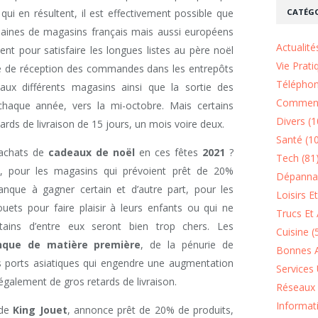
CATÉGO
qui en résultent, il est effectivement possible que
haines de magasins français mais aussi européens
Actualité
nt pour satisfaire les longues listes au père noël
Vie Prati
le de réception des commandes dans les entrepôts
Téléphon
aux différents magasins ainsi que la sortie des
Comment
haque année, vers la mi-octobre. Mais certains
Divers (1
ards de livraison de 15 jours, un mois voire deux.
Santé (1
 achats de
cadeaux de noël
en ces fêtes
2021
?
Tech (81
t, pour les magasins qui prévoient prêt de 20%
Dépannag
anque à gagner certain et d’autre part, pour les
Loisirs E
uets pour faire plaisir à leurs enfants ou qui ne
Trucs Et 
tains d’entre eux seront bien trop chers. Les
Cuisine (
que de matière première
, de la pénurie de
Bonnes A
s ports asiatiques qui engendre une augmentation
Services 
également de gros retards de livraison.
Réseaux 
Informat
 de
King Jouet
, annonce prêt de 20% de produits,