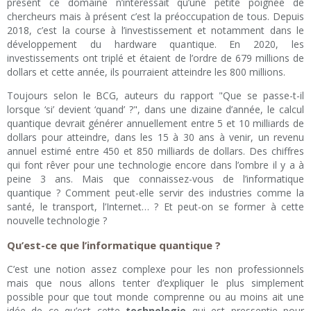
présent ce domaine n’intéressait qu’une petite poignée de
chercheurs mais à présent c’est la préoccupation de tous. Depuis
2018, c’est la course à l’investissement et notamment dans le
développement du hardware quantique. En 2020, les
investissements ont triplé et étaient de l’ordre de 679 millions de
dollars et cette année, ils pourraient atteindre les 800 millions.
Toujours selon le BCG, auteurs du rapport "Que se passe-t-il
lorsque ‘si’ devient ‘quand’ ?", dans une dizaine d’année, le calcul
quantique devrait générer annuellement entre 5 et 10 milliards de
dollars pour atteindre, dans les 15 à 30 ans à venir, un revenu
annuel estimé entre 450 et 850 milliards de dollars. Des chiffres
qui font rêver pour une technologie encore dans l’ombre il y a à
peine 3 ans. Mais que connaissez-vous de l’informatique
quantique ? Comment peut-elle servir des industries comme la
santé, le transport, l’Internet… ? Et peut-on se former à cette
nouvelle technologie ?
Qu’est-ce que l’informatique quantique ?
C’est une notion assez complexe pour les non professionnels
mais que nous allons tenter d’expliquer le plus simplement
possible pour que tout monde comprenne ou au moins ait une
idée de ce qu’est cette
technologie
qui est pressentie pour