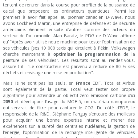
tentent de rentrer dans la course pour profiter de la puissance de
calcul que proposent les ordinateurs quantiques. Parmi les
premiers à avoir fait appel au pionnier canadien D-Wave, nous
avons Lockheed Martin, une entreprise de défense et de sécurité
américaine. Viennent ensuite d’autres comme des acteurs du
secteur de l’automobile. Alan Baratz, le PDG de D-Wave affirme
qu’ "Après avoir utilisé notre machine pour tester l’optimisation de
ses véhicules [ses 10 000 taxis qui circulent à Pékin, Volkswagen
cherche maintenant à
optimiser la programmation
de la
peinture de ses véhicules". Les résultats sont au rendez-vous,
assure-t-il : "Le constructeur est parvenu à réduire de 80 % ses
déchets et envisage une mise en production".
Mais ils ne sont pas les seuls, en
France
EDF, Total et Airbus
sont également de la partie. Total veut tester son propre
algorithme pour atteindre un objectif zéro émission carbone d’ici
2050
et développer l’usage du MOF-5, un matériau nanoporeux
qui servirait de filtre pour capturer le CO2. Du côté d’EDF, le
responsable de la R&D, Stéphane Tanguy s’entoure des meilleurs
pour acquérir une bonne expertise interne et mener des
expériences sur la sureté des centrales nucléaires, la gestion de
l’énergie, l’optimisation de la recharge intelligente de véhicules