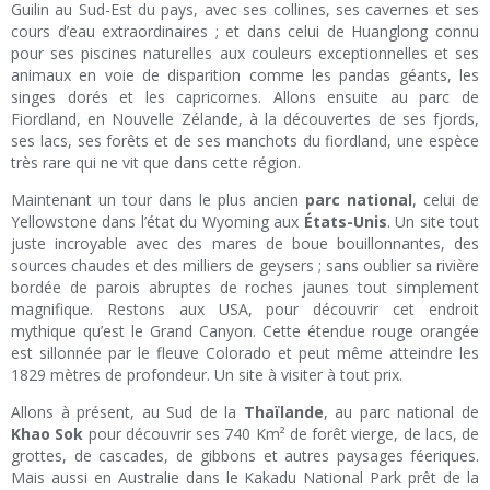
Guilin au Sud-Est du pays, avec ses collines, ses cavernes et ses
cours d’eau extraordinaires ; et dans celui de Huanglong connu
pour ses piscines naturelles aux couleurs exceptionnelles et ses
animaux en voie de disparition comme les pandas géants, les
singes dorés et les capricornes. Allons ensuite au parc de
Fiordland, en Nouvelle Zélande, à la découvertes de ses fjords,
ses lacs, ses forêts et de ses manchots du fiordland, une espèce
très rare qui ne vit que dans cette région.
Maintenant un tour dans le plus ancien
parc national
, celui de
Yellowstone dans l’état du Wyoming aux
États-Unis
. Un site tout
juste incroyable avec des mares de boue bouillonnantes, des
sources chaudes et des milliers de geysers ; sans oublier sa rivière
bordée de parois abruptes de roches jaunes tout simplement
magnifique. Restons aux USA, pour découvrir cet endroit
mythique qu’est le Grand Canyon. Cette étendue rouge orangée
est sillonnée par le fleuve Colorado et peut même atteindre les
1829 mètres de profondeur. Un site à visiter à tout prix.
Allons à présent, au Sud de la
Thaïlande
, au parc national de
Khao Sok
pour découvrir ses 740 Km² de forêt vierge, de lacs, de
grottes, de cascades, de gibbons et autres paysages féeriques.
Mais aussi en Australie dans le Kakadu National Park prêt de la