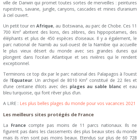
ville de Darwin qui promet toutes sortes de merveilles : peintures
rupestres, savane, jungle, canyons, cascades et mines d’uranium
à ciel ouvert.
Un petit tour en
Afrique
, au Botswana, au parc de Chobe. Ces 11
700 Km² abritent des lions, des zèbres, des hippopotames, des
éléphants et plus de 450 espèces d’oiseaux. Il y a également, le
parc national de Namib au sud-ouest de la Namibie qui accueille
le plus vieux désert du monde avec ses grandes dunes qui
plongent dans l’océan Atlantique et ses rivières qui le rendent
exceptionnel.
Terminons ce top dix par le parc national des Palapagos à l’ouest
de l’
Equateur
. Un archipel de 8010 Km² constitué de 22 Iles et
d’une centaine d’ilots avec des
plages au sable blanc
et eau
bleu turquoise, qui font rêver plus d’un.
A LIRE :
Les plus belles plages du monde pour vos vacances 2021
Les meilleurs sites protégés de France
La
France
compte pas moins de 11 parcs nationaux. Ils ne
figurent pas dans les classements des plus beaux sites du monde
mais ils n’en sont pas moins beaux. Etendus sur plus de 60 728