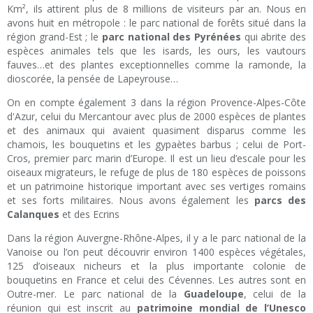
Km², ils attirent plus de 8 millions de visiteurs par an. Nous en
avons huit en métropole : le parc national de forêts situé dans la
région grand-Est ; le
parc national des Pyrénées
qui abrite des
espèces animales tels que les isards, les ours, les vautours
fauves…et des plantes exceptionnelles comme la ramonde, la
dioscorée, la pensée de Lapeyrouse…
On en compte également 3 dans la région Provence-Alpes-Côte
d'Azur, celui du Mercantour avec plus de 2000 espèces de plantes
et des animaux qui avaient quasiment disparus comme les
chamois, les bouquetins et les gypaètes barbus ; celui de Port-
Cros, premier parc marin d’Europe. Il est un lieu d’escale pour les
oiseaux migrateurs, le refuge de plus de 180 espèces de poissons
et un patrimoine historique important avec ses vertiges romains
et ses forts militaires. Nous avons également les
parcs des
Calanques
et des Ecrins
Dans la région Auvergne-Rhône-Alpes, il y a le parc national de la
Vanoise ou l’on peut découvrir environ 1400 espèces végétales,
125 d’oiseaux nicheurs et la plus importante colonie de
bouquetins en France et celui des Cévennes. Les autres sont en
Outre-mer. Le parc national de la
Guadeloupe
, celui de la
réunion qui est inscrit au
patrimoine mondial de l’Unesco