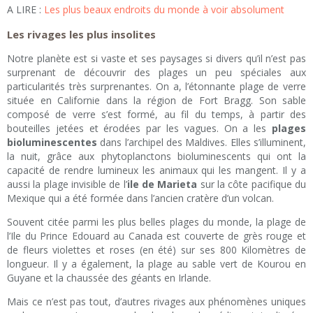
A LIRE :
Les plus beaux endroits du monde à voir absolument
Les rivages les plus insolites
Notre planète est si vaste et ses paysages si divers qu’il n’est pas
surprenant de découvrir des plages un peu spéciales aux
particularités très surprenantes. On a, l’étonnante plage de verre
située en Californie dans la région de Fort Bragg. Son sable
composé de verre s’est formé, au fil du temps, à partir des
bouteilles jetées et érodées par les vagues. On a les
plages
bioluminescentes
dans l’archipel des Maldives. Elles s’illuminent,
la nuit, grâce aux phytoplanctons bioluminescents qui ont la
capacité de rendre lumineux les animaux qui les mangent. Il y a
aussi la plage invisible de l’
ile de Marieta
sur la côte pacifique du
Mexique qui a été formée dans l’ancien cratère d’un volcan.
Souvent citée parmi les plus belles plages du monde, la plage de
l’Ile du Prince Edouard au Canada est couverte de grès rouge et
de fleurs violettes et roses (en été) sur ses 800 Kilomètres de
longueur. Il y a également, la plage au sable vert de Kourou en
Guyane et la chaussée des géants en Irlande.
Mais ce n’est pas tout, d’autres rivages aux phénomènes uniques