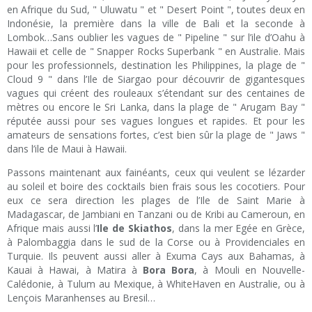
en Afrique du Sud, " Uluwatu " et " Desert Point ", toutes deux en
Indonésie, la première dans la ville de Bali et la seconde à
Lombok…Sans oublier les vagues de " Pipeline " sur l’ile d’Oahu à
Hawaii et celle de " Snapper Rocks Superbank " en Australie. Mais
pour les professionnels, destination les Philippines, la plage de "
Cloud 9 " dans l’Ile de Siargao pour découvrir de gigantesques
vagues qui créent des rouleaux s’étendant sur des centaines de
mètres ou encore le Sri Lanka, dans la plage de " Arugam Bay "
réputée aussi pour ses vagues longues et rapides. Et pour les
amateurs de sensations fortes, c’est bien sûr la plage de " Jaws "
dans l’ile de Maui à Hawaii.
Passons maintenant aux fainéants, ceux qui veulent se lézarder
au soleil et boire des cocktails bien frais sous les cocotiers. Pour
eux ce sera direction les plages de l’Ile de Saint Marie à
Madagascar, de Jambiani en Tanzani ou de Kribi au Cameroun, en
Afrique mais aussi l’
Ile de Skiathos
, dans la mer Egée en Grèce,
à Palombaggia dans le sud de la Corse ou à Providenciales en
Turquie. Ils peuvent aussi aller à Exuma Cays aux Bahamas, à
Kauai à Hawai, à Matira à
Bora Bora
, à Mouli en Nouvelle-
Calédonie, à Tulum au Mexique, à WhiteHaven en Australie, ou à
Lençois Maranhenses au Bresil…