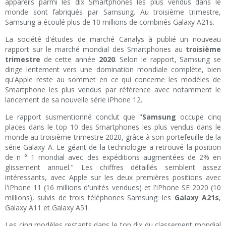
appareils parmi les dix Smartphones les plus vendus dans le
monde sont fabriqués par Samsung. Au troisième trimestre,
Samsung a écoulé plus de 10 millions de combinés Galaxy A21s.
La société d'études de marché Canalys à publié un nouveau
rapport sur le marché mondial des Smartphones au
troisième
trimestre
de cette année
2020
. Selon le rapport, Samsung se
dirige lentement vers une domination mondiale complète, bien
qu'Apple reste au sommet en ce qui concerne les modèles de
Smartphone les plus vendus par référence avec notamment le
lancement de sa nouvelle série iPhone 12.
Le rapport susmentionné conclut que "
Samsung
occupe cinq
places dans le top 10 des Smartphones les plus vendus dans le
monde au troisième trimestre 2020, grâce à son portefeuille de la
série Galaxy A. Le géant de la technologie a retrouvé la position
de n ° 1 mondial avec des expéditions augmentées de 2% en
glissement annuel." Les chiffres détaillés semblent assez
intéressants, avec Apple sur les deux premières positions avec
l'iPhone 11 (16 millions d'unités vendues) et l'iPhone SE 2020 (10
millions), suivis de trois téléphones Samsung: les
Galaxy A21s
,
Galaxy A11 et Galaxy A51.
Les cinq modèles restants dans le top dix du classement mondial