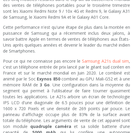
des ventes de téléphones portables pour le troisième trimestre
sont les Xiaomi Redmi Note 9 / 10x 4G et Redmi 9, le Galaxy A31
de Samsung, le Xiaomi Redmi 9A et le Galaxy A01 Core.
Cette performance n'est qu'une étape de plus dans la montée en
puissance de Samsung qui a récemment inclus deux jalons, à
savoir battre Apple en termes de ventes de téléphones aux États-
Unis après quelques années et devenir le leader du marché indien
de Smartphones.
Pour ce qui ne connaisse pas encore le
Samsung A21s dual sim
,
c'est un téléphone entrée de prix lancé par le géant sud coréen en
France et sur le marché mondial en Juin 2020. Le combiné est
animé par le Soc
Exynos 850
combiné au GPU Mali-G52 et à une
mémoire RAM de
3 Go
. Une configuration dans la moyenne du
segment qui permet à l'utilisateur de faire tourner quasiment
toutes les applications. Le A21s arbore un écran de technologie
IPS LCD d'une diagonale de 6.5 pouces pour une définition de
1600 x 720 Pixels et une densité de 269 points par pouce. Le
panneau d'affichage occupe plus de 83% de la surface avant
totale du téléphone. Les arguments de vente de cet appareil sont
son module
quadruple caméra
et sa solide batterie d'une
capacité de
5000 mAh
qui lui confère une autonomie