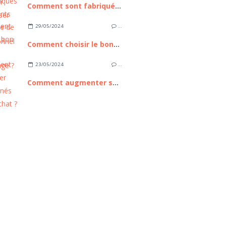
Comment sont fabriqués les pétillants bio à base de pommes ?
29/05/2024
…
Comment choisir le bon filet de camouflage ?
23/05/2024
…
Comment augmenter ses abonnés sur snapchat ?