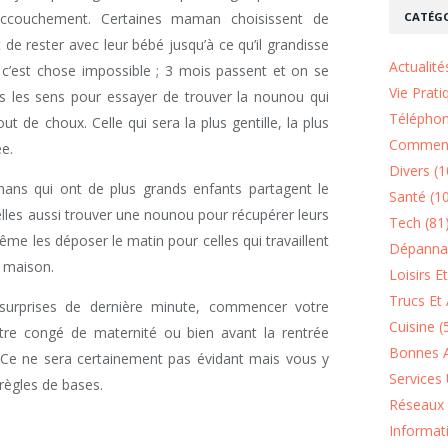
CATÉGO
l'accouchement. Certaines maman choisissent de
de rester avec leur bébé jusqu’à ce qu’il grandisse
Actualité
, c’est chose impossible ; 3 mois passent et on se
Vie Prati
us les sens pour essayer de trouver la nounou qui
Téléphon
t de choux. Celle qui sera la plus gentille, la plus
Comment
ée.
Divers (1
ns qui ont de plus grands enfants partagent le
Santé (1
lles aussi trouver une nounou pour récupérer leurs
Tech (81
même les déposer le matin pour celles qui travaillent
Dépannag
a maison.
Loisirs E
Trucs Et 
s surprises de dernière minute, commencer votre
Cuisine (
otre congé de maternité ou bien avant la rentrée
Bonnes A
s. Ce ne sera certainement pas évidant mais vous y
Services 
 règles de bases.
Réseaux 
Informat