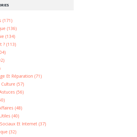
RIES
s (171)
que (136)
ie (134)
 ? (113)
04)
02)
)
e Et Réparation (71)
t Culture (57)
Astuces (56)
50)
ffaires (48)
Utiles (40)
Sociaux Et Internet (37)
ique (32)