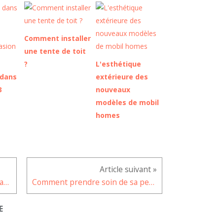
Comment installer
une tente de toit
?
L'esthétique
 dans
extérieure des
3
nouveaux
modèles de mobil
homes
Le Galaxy A21s, best seller de Samsung au troisième trimestre 2020
Comment prendre soin de sa peau quand il fait froid ?
E