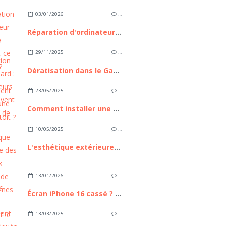
03/01/2026
…
Réparation d'ordinateur express à Nice : est-ce possible ?
29/11/2025
…
Dératisation dans le Gard : ces 3 erreurs qui aggravent l'invasion de rongeurs
23/05/2025
…
Comment installer une tente de toit ?
10/05/2025
…
L'esthétique extérieure des nouveaux modèles de mobil homes
13/01/2026
…
Écran iPhone 16 cassé ? Comment le remplacer sans passer par un professionnel
13/03/2025
…