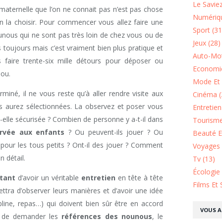
Le Saviez
maternelle que l’on ne connait pas n’est pas chose
Numériqu
bien la choisir. Pour commencer vous allez faire une
Sport (31
ounous qui ne sont pas très loin de chez vous ou de
Jeux (28)
s toujours mais c’est vraiment bien plus pratique et
Auto-Mot
 faire trente-six mille détours pour déposer ou
Economie
nou.
Mode Et 
miné, il ne vous reste qu’à aller rendre visite aux
Cinéma (
 aurez sélectionnées. La observez et poser vous
Entretie
-elle sécurisée ? Combien de personne y a-t-il dans
Tourisme
rvée aux enfants
? Ou peuvent-ils jouer ? Ou
Beauté Et
pour les tous petits ? Ont-il des jouer ? Comment
Voyages 
n détail.
Tv (13)
Écologie
tant
d’avoir un véritable
entretien
en tête à tête
Films Et 
ttra d’observer leurs manières et d’avoir une idée
ipline, repas…) qui doivent bien sûr être en accord
VOUS A
si de demander les
références des nounous
, le